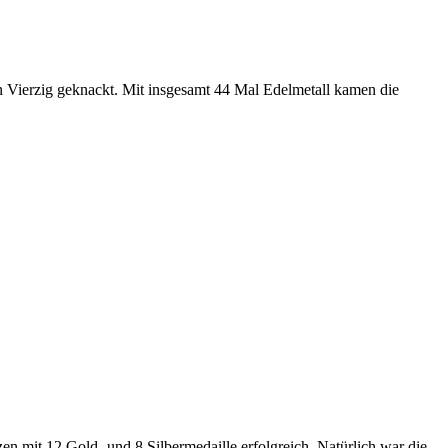
n Vierzig geknackt. Mit insgesamt 44 Mal Edelmetall kamen die
 mit 12 Gold- und 8 Silbermedaille erfolgreich. Natürlich war die