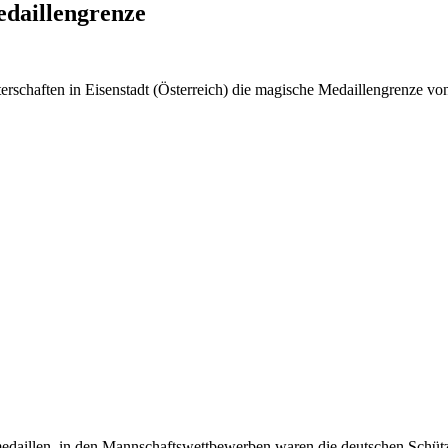
daillengrenze
rschaften in Eisenstadt (Österreich) die magische Medaillengrenze vo
edaillen, in den Mannschaftswettbewerben waren die deutschen Schützen