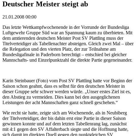
Deutscher Meister steigt ab
21.01.2008 00:00
Das letzte Wettkampfwochenende in der Vorrunde der Bundesliga
Luftgewehr Gruppe Süd war an Spannung kaum zu überbieten. Mit
dem amtierenden deutschen Meister Post SV Plattling muss der
Titelverteidiger als Tabellenachter absteigen. Gleich zwei Mal – über
die Relegation und den vierten Platz, der zur Teilnahme am
Bundesligafinale in Paderborn berechtigt – entschied bei gleicher
Mannschafts- und Einzelpunktzahl die direkte Partie gegeneinander.
Karin Steinbauer (Foto) vom Post SV Plattling hatte vor Beginn der
Saison schon geahnt, dass es selbst für den deutschen Meister in
dieser Gruppe sehr schwer werden würde. „Unser erstes Ziel ist es,
den Abstieg zu vermeiden. Dies kann bei den ausgeglichenen
Leistungen der acht Mannschaften ganz schnell geschehen.“
Wie recht sie hatte, zeigte sich am Wochenende, als in Neubiberg
der Titelverteidiger, der bis dahin erst eine Partie in dieser Saison
gewinnen konnte und auf dem letzten Tabellenrang lag, zunächst
mit 4:1 gegen den SV Affalterbach siegte und die Hoffnung hatte,
sich damit im direkten Duell gegen den punktgleichen SV