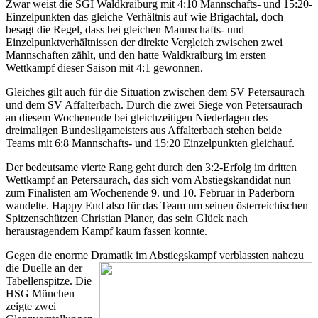
Zwar weist die SGI Waldkraiburg mit 4:10 Mannschafts- und 15:20-
Einzelpunkten das gleiche Verhältnis auf wie Brigachtal, doch
besagt die Regel, dass bei gleichen Mannschafts- und
Einzelpunktverhältnissen der direkte Vergleich zwischen zwei
Mannschaften zählt, und den hatte Waldkraiburg im ersten
Wettkampf dieser Saison mit 4:1 gewonnen.
Gleiches gilt auch für die Situation zwischen dem SV Petersaurach
und dem SV Affalterbach. Durch die zwei Siege von Petersaurach
an diesem Wochenende bei gleichzeitigen Niederlagen des
dreimaligen Bundesligameisters aus Affalterbach stehen beide
Teams mit 6:8 Mannschafts- und 15:20 Einzelpunkten gleichauf.
Der bedeutsame vierte Rang geht durch den 3:2-Erfolg im dritten
Wettkampf an Petersaurach, das sich vom Abstiegskandidat nun
zum Finalisten am Wochenende 9. und 10. Februar in Paderborn
wandelte. Happy End also für das Team um seinen österreichischen
Spitzenschützen Christian Planer, das sein Glück nach
herausragendem Kampf kaum fassen konnte.
Gegen die enorme Dramatik im Abstiegskampf verblassten nahezu
die Duelle an der
Tabellenspitze. Die
HSG München
zeigte zwei