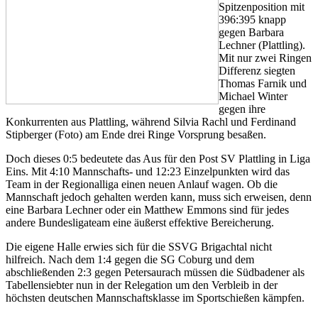
Spitzenposition mit
396:395 knapp
gegen Barbara
Lechner (Plattling).
Mit nur zwei Ringen
Differenz siegten
Thomas Farnik und
Michael Winter
gegen ihre
Konkurrenten aus Plattling, während Silvia Rachl und Ferdinand
Stipberger (Foto) am Ende drei Ringe Vorsprung besaßen.
Doch dieses 0:5 bedeutete das Aus für den Post SV Plattling in Liga
Eins. Mit 4:10 Mannschafts- und 12:23 Einzelpunkten wird das
Team in der Regionalliga einen neuen Anlauf wagen. Ob die
Mannschaft jedoch gehalten werden kann, muss sich erweisen, denn
eine Barbara Lechner oder ein Matthew Emmons sind für jedes
andere Bundesligateam eine äußerst effektive Bereicherung.
Die eigene Halle erwies sich für die SSVG Brigachtal nicht
hilfreich. Nach dem 1:4 gegen die SG Coburg und dem
abschließenden 2:3 gegen Petersaurach müssen die Südbadener als
Tabellensiebter nun in der Relegation um den Verbleib in der
höchsten deutschen Mannschaftsklasse im Sportschießen kämpfen.