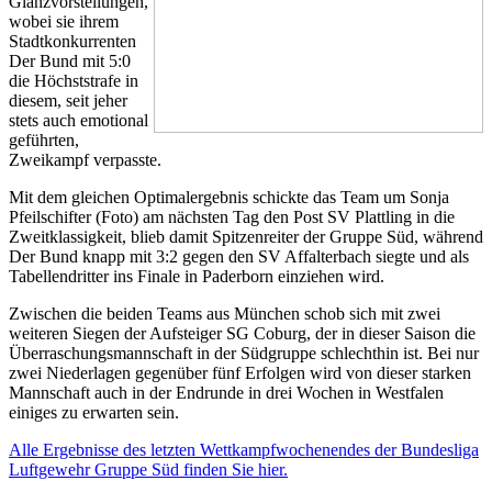
Glanzvorstellungen,
wobei sie ihrem
Stadtkonkurrenten
Der Bund mit 5:0
die Höchststrafe in
diesem, seit jeher
stets auch emotional
geführten,
Zweikampf verpasste.
Mit dem gleichen Optimalergebnis schickte das Team um Sonja
Pfeilschifter (Foto) am nächsten Tag den Post SV Plattling in die
Zweitklassigkeit, blieb damit Spitzenreiter der Gruppe Süd, während
Der Bund knapp mit 3:2 gegen den SV Affalterbach siegte und als
Tabellendritter ins Finale in Paderborn einziehen wird.
Zwischen die beiden Teams aus München schob sich mit zwei
weiteren Siegen der Aufsteiger SG Coburg, der in dieser Saison die
Überraschungsmannschaft in der Südgruppe schlechthin ist. Bei nur
zwei Niederlagen gegenüber fünf Erfolgen wird von dieser starken
Mannschaft auch in der Endrunde in drei Wochen in Westfalen
einiges zu erwarten sein.
Alle Ergebnisse des letzten Wettkampfwochenendes der Bundesliga
Luftgewehr Gruppe Süd finden Sie hier.