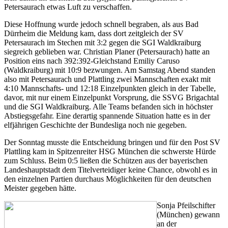
Petersaurach etwas Luft zu verschaffen.
Diese Hoffnung wurde jedoch schnell begraben, als aus Bad
Dürrheim die Meldung kam, dass dort zeitgleich der SV
Petersaurach im Stechen mit 3:2 gegen die SGI Waldkraiburg
siegreich geblieben war. Christian Planer (Petersaurach) hatte an
Position eins nach 392:392-Gleichstand Emiliy Caruso
(Waldkraiburg) mit 10:9 bezwungen. Am Samstag Abend standen
also mit Petersaurach und Plattling zwei Mannschaften exakt mit
4:10 Mannschafts- und 12:18 Einzelpunkten gleich in der Tabelle,
davor, mit nur einem Einzelpunkt Vorsprung, die SSVG Brigachtal
und die SGI Waldkraiburg. Alle Teams befanden sich in höchster
Abstiegsgefahr. Eine derartig spannende Situation hatte es in der
elfjährigen Geschichte der Bundesliga noch nie gegeben.
Der Sonntag musste die Entscheidung bringen und für den Post SV
Plattling kam in Spitzenreiter HSG München die schwerste Hürde
zum Schluss. Beim 0:5 ließen die Schützen aus der bayerischen
Landeshauptstadt dem Titelverteidiger keine Chance, obwohl es in
den einzelnen Partien durchaus Möglichkeiten für den deutschen
Meister gegeben hätte.
Sonja Pfeilschifter
(München) gewann
an der