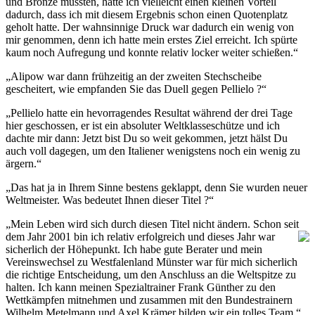
und Bronze mussten, hatte ich vielleicht einen kleinen Vorteil
dadurch, dass ich mit diesem Ergebnis schon einen Quotenplatz
geholt hatte. Der wahnsinnige Druck war dadurch ein wenig von
mir genommen, denn ich hatte mein erstes Ziel erreicht. Ich spürte
kaum noch Aufregung und konnte relativ locker weiter schießen.“
„Alipow war dann frühzeitig an der zweiten Stechscheibe
gescheitert, wie empfanden Sie das Duell gegen Pellielo ?“
„Pellielo hatte ein hevorragendes Resultat während der drei Tage
hier geschossen, er ist ein absoluter Weltklasseschütze und ich
dachte mir dann: Jetzt bist Du so weit gekommen, jetzt hälst Du
auch voll dagegen, um den Italiener wenigstens noch ein wenig zu
ärgern.“
„Das hat ja in Ihrem Sinne bestens geklappt, denn Sie wurden neuer
Weltmeister. Was bedeutet Ihnen dieser Titel ?“
„Mein Leben wird sich durch diesen Titel nicht ändern. Schon seit
dem Jahr 2001
bin ich relativ erfolgreich und dieses Jahr war
sicherlich der Höhepunkt. Ich habe gute Berater und mein
Vereinswechsel zu Westfalenland Münster war für mich sicherlich
die richtige Entscheidung, um den Anschluss an die Weltspitze zu
halten. Ich kann meinen Spezialtrainer Frank Günther zu den
Wettkämpfen mitnehmen und zusammen mit den Bundestrainern
Wilhelm Metelmann und Axel Krämer bilden wir ein tolles Team.“