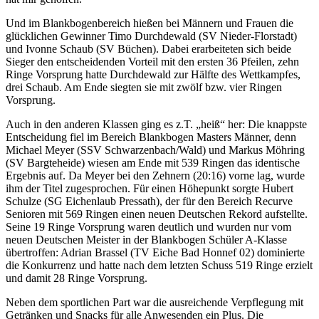
Und im Blankbogenbereich hießen bei Männern und Frauen die
glücklichen Gewinner Timo Durchdewald (SV Nieder-Florstadt)
und Ivonne Schaub (SV Büchen). Dabei erarbeiteten sich beide
Sieger den entscheidenden Vorteil mit den ersten 36 Pfeilen, zehn
Ringe Vorsprung hatte Durchdewald zur Hälfte des Wettkampfes,
drei Schaub. Am Ende siegten sie mit zwölf bzw. vier Ringen
Vorsprung.
Auch in den anderen Klassen ging es z.T. „heiß“ her: Die knappste
Entscheidung fiel im Bereich Blankbogen Masters Männer, denn
Michael Meyer (SSV Schwarzenbach/Wald) und Markus Möhring
(SV Bargteheide) wiesen am Ende mit 539 Ringen das identische
Ergebnis auf. Da Meyer bei den Zehnern (20:16) vorne lag, wurde
ihm der Titel zugesprochen. Für einen Höhepunkt sorgte Hubert
Schulze (SG Eichenlaub Pressath), der für den Bereich Recurve
Senioren mit 569 Ringen einen neuen Deutschen Rekord aufstellte.
Seine 19 Ringe Vorsprung waren deutlich und wurden nur vom
neuen Deutschen Meister in der Blankbogen Schüler A-Klasse
übertroffen: Adrian Brassel (TV Eiche Bad Honnef 02) dominierte
die Konkurrenz und hatte nach dem letzten Schuss 519 Ringe erzielt
und damit 28 Ringe Vorsprung.
Neben dem sportlichen Part war die ausreichende Verpflegung mit
Getränken und Snacks für alle Anwesenden ein Plus. Die