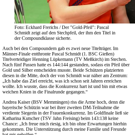
Foto: Eckhard Frerichs / Der "Gold-Pfeil": Pascal
Schmidt zeigt auf den Stechpfeil, der ihm den Titel in
der Compoundklasse sicherte.
Auch bei den Compoundern gab es zwei neue Titelträger. Im
Männer-Finale entthronte Pascal Schmidt (1. BSC Gießen)
Titelverteidiger Henning Lüpkemann (TV Meßkirch) im Stechen.
Nach fünf Passen hatte es 144:144 gestanden, sodass ein Pfeil über
Gold und Silber entscheiden musste. Beide Schützen platzierten
diesen in die Mitte, doch der von Schmidt war näher am Zentrum:
„Ich habe das Ziel erreicht, was ich schon seit Jahren erreichen
wollte. Ich wusste, dass die Konkurrenz hart ist und bin mit etwas
weichen Knien in die Finalrunde gegangen.“
Andrea Kaiser (BSV Memmingen) riss die Arme hoch, denn die
bayerische Schützin war bei ihrer zweiten DM-Teilnahme die
verdiente Siegerin in der Frauenkonkurrenz. Im Goldfinale ließ sie
Katharina Kutscher (TSV Jahn Freising) beim 143:138 keine
Chance: „Ich freue mich riesig, ich bin ohne Erwartungen hierhin
gekommen. Die Unterstützung durch meine Familie und Freunde
hat mir geholfen.“