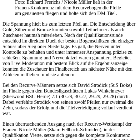
Foto: Eckhard Frerichs / Nicole Müller ließ in der
Frauen-Konkurrenz mit dem Recurvebogen die Pfeile
am genauesten fliegen und holte sich den DM-Titel.
Die Spannung hielt bis zum letzten Pfeil an. Die Entscheidung über
Gold, Silber und Bronze konnten sowohl Teilnehmer als auch
Zuschauer hautnah miterleben. Nach der Qualifikationsrunde
entschied im direkten Duell der besten Bogenschützen ein einziger
Schuss über Sieg oder Niederlage. Es galt, die Nerven unter
Kontrolle zu behalten und unter immenser Anspannung präzise zu
schießen. Spannung und Nervenkitzel waren garantiert. Begleitet
von Live-Moderation mit bestem Blick auf die Ergebnisanzeige
konnten die Zuschauer im Finalbereich aus nächster Nähe mit den
Athleten mitfiebern und sie anfeuern.
Bei den Recurve-Männern setzte sich David Strodick (SuS Boke)
im Finale gegen den Bundesligaschützen Lukas Winkelmeyer
(Sherwood BSC Herne) 7:1 (30-29, 30-27, 29-29, 29-28) durch.
Dabei verfehlte Strodick von seinen zwölf Pfeilen nur zweimal die
Zehn, sodass der Erfolg und die Titelverteidigung vollauf verdient
war.
Einen überraschenden Ausgang nach der Recurve-Wettkampf der
Frauen. Nicole Müller (Skam Fellbach-Schmiden), in der
Qualifikation Vierte, setzte sich gegen die komplette Konkurrenz