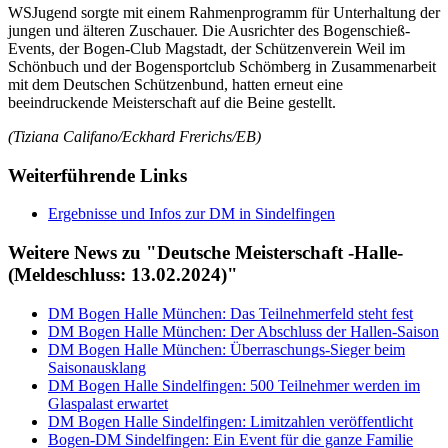
WSJugend sorgte mit einem Rahmenprogramm für Unterhaltung der
jungen und älteren Zuschauer. Die Ausrichter des Bogenschieß-
Events, der Bogen-Club Magstadt, der Schützenverein Weil im
Schönbuch und der Bogensportclub Schömberg in Zusammenarbeit
mit dem Deutschen Schützenbund, hatten erneut eine
beeindruckende Meisterschaft auf die Beine gestellt.
(Tiziana Califano/Eckhard Frerichs/EB)
Weiterführende Links
Ergebnisse und Infos zur DM in Sindelfingen
Weitere News zu "Deutsche Meisterschaft -Halle-
(Meldeschluss: 13.02.2024)"
DM Bogen Halle München: Das Teilnehmerfeld steht fest
DM Bogen Halle München: Der Abschluss der Hallen-Saison
DM Bogen Halle München: Überraschungs-Sieger beim
Saisonausklang
DM Bogen Halle Sindelfingen: 500 Teilnehmer werden im
Glaspalast erwartet
DM Bogen Halle Sindelfingen: Limitzahlen veröffentlicht
Bogen-DM Sindelfingen: Ein Event für die ganze Familie