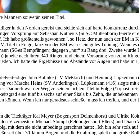
ve Männern souverän seinen Titel.
iger in den Norden gereist und stellte sich auf harte Konkurrenz durch
ingen Vorsprung auf Sebastian Kutheius (SuSC Müllenborn) feierte er e
. Ich habe größtenteils gewonnen“, so Hetz, der nun auch der EM in K
te DM-Titel in Folge, kurz vor der EM war es ein gutes Training. Wenn e
esmann (SGes Bempflingen) dagegen „nur“ zu Rang drei. Zweite wurde B
n) jubelte nach ihren 340 Ringen und einem Vorsprung von zehn Ringen
tschieden. Ich hatte die Ergebnisse und Abstände vor Augen und habe mi
telverteidiger Julia Böhnke (TV Meßkirch) und Henning Lüpkemann (
g vor Mascha Heins (SV Anderlingen). Lüpkemann (416) siegte mit elf
er. Dadurch war der Weg zu seinem achten Titel in Folge (!) quasi fre
grad eine fünf bis sechs auf einer Skala bis Zehn, die unbekannten Zi
n können. Wenn ich nur geradeaus schieße, muss ich treffen, und der Dr
en die Titelträger Kai Meyer (Bogensport Delmenhorst) und Ulrike Ko
den Vizemeistern Michael Stumpf (Feldbogensport Elters) und Diana 
lg, mit dem sie nicht unbedingt gerechnet hatte: „Ich bin sehr stolz au
 seit über 30 Jahren Bogen, und die Erfahrung spielt eine große Rolle