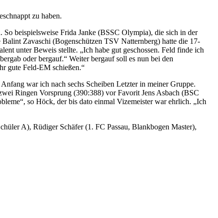
geschnappt zu haben.
n. So beispielsweise Frida Janke (BSSC Olympia), die sich in der
e Balint Zavaschi (Bogenschützen TSV Natternberg) hatte die 17-
ent unter Beweis stellte. „Ich habe gut geschossen. Feld finde ich
bergab oder bergauf.“ Weiter bergauf soll es nun bei den
ehr gute Feld-EM schießen.“
 Anfang war ich nach sechs Scheiben Letzter in meiner Gruppe.
mit zwei Ringen Vorsprung (390:388) vor Favorit Jens Asbach (BSC
obleme“, so Höck, der bis dato einmal Vizemeister war ehrlich. „Ich
Schüler A), Rüdiger Schäfer (1. FC Passau, Blankbogen Master),