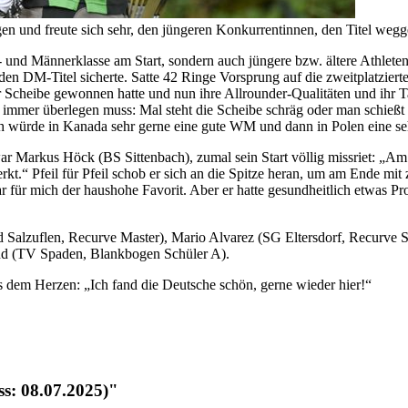
gen und freute sich sehr, den jüngeren Konkurrentinnen, den Titel weg
- und Männerklasse am Start, sondern auch jüngere bzw. ältere Athlete
 DM-Titel sicherte. Satte 42 Ringe Vorsprung auf die zweitplatziert
Scheibe gewonnen hatte und nun ihre Allrounder-Qualitäten und ihr Tal
n immer überlegen muss: Mal steht die Scheibe schräg oder man schießt 
„Ich würde in Kanada sehr gerne eine gute WM und dann in Polen eine s
r Markus Höck (BS Sittenbach), zumal sein Start völlig missriet: „Am
erkt.“ Pfeil für Pfeil schob er sich an die Spitze heran, um am Ende 
r für mich der haushohe Favorit. Aber er hatte gesundheitlich etwas Pr
d Salzuflen, Recurve Master), Mario Alvarez (SG Eltersdorf, Recurve 
d (TV Spaden, Blankbogen Schüler A).
 dem Herzen: „Ich fand die Deutsche schön, gerne wieder hier!“
ss: 08.07.2025)"