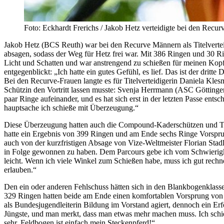
Foto: Eckhardt Frerichs / Jakob Hetz verteidigte bei den Recur
Jakob Hetz (BCS Reuth) war bei den Recurve Männern als Titelverteid
absagen, sodass der Weg für Hetz frei war. Mit 386 Ringen und 30 R
Licht und Schatten und war anstrengend zu schießen für meinen Kopf
entgegenblickt: „Ich hatte ein gutes Gefühl, es lief. Das ist der drit
Bei den Recurve-Frauen langte es für Titelverteidigerin Daniela Kl
Schützin den Vortritt lassen musste: Svenja Herrmann (ASC Göttinge
paar Ringe aufeinander, und es hat sich erst in der letzten Passe en
hauptsache ich schieße mit Überzeugung.“
Diese Überzeugung hatten auch die Compound-Kaderschützen und Ti
hatte ein Ergebnis von 399 Ringen und am Ende sechs Ringe Vorsprun
auch von der kurzfristigen Absage von Vize-Weltmeister Florian Stadl
in Folge gewonnen zu haben. Dem Parcours gebe ich vom Schwierigkeits
leicht. Wenn ich viele Winkel zum Schießen habe, muss ich gut rechne
erlauben.“
Den ein oder anderen Fehlschuss hätten sich in den Blankbogenklass
329 Ringen hatten beide am Ende einen komfortablen Vorsprung von 
als Bundesjugendleiterin Bildung im Vorstand agiert, dennoch ein Erfo
Jüngste, und man merkt, dass man etwas mehr machen muss. Ich schieße
sehr. Feldbogen ist einfach mein Steckenpferd!“