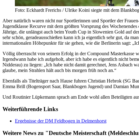
Foto: Eckhardt Frerichs / Ulrike Koini siegte mit dem Blankbo
Aber natürlich waren nicht nur Sportlerinnen und Sportler der Frauen
Jugendklasse Recurve mit dem größten Vorsprung des Wochenendes den
Jährige, die unlängst auch beim Youth Cup in Slowenien Gold auf der 
sehr schön, geradeausschießen kann ich ja eigentlich sehr gut, da ma
internationalen Höhepunkte für sie gehen, wie die Berlinerin sagt: 
Völlig überrascht von seinem Erfolg in der Compound Masterkasse wa
Irgendwann habe ich aufgeholt, aber ich habe es eigentlich nicht bem
Nidderau) zu liegen: „Ich habe nicht damit gerechnet, Jens Asbach wa
glaube, mein Strahlen hält auch bis morgen früh noch an.“
Ebenfalls als Titelträger nach Hause fuhren Christian Hebrok (SG Ba
Emma Brill (Bogensport Saar, Blankbogen Jugend) und Damian Mun
Und Routinier Lüpkemann sprach am Ende wohl allen Beteiligten aus
Weiterführende Links
Ergebnisse der DM Feldbogen in Delmenhorst
Weitere News zu "Deutsche Meisterschaft (Meldeschlu