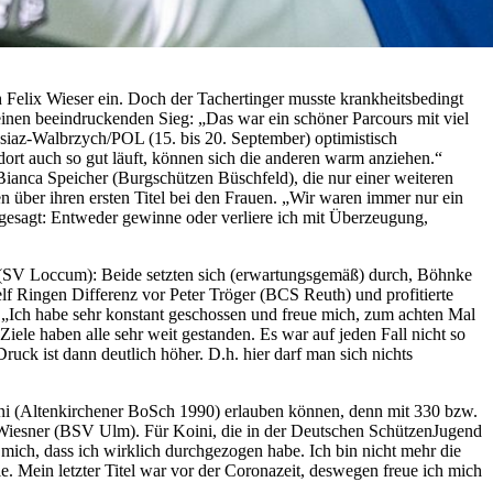
 Felix Wieser ein. Doch der Tachertinger musste krankheitsbedingt
inen beeindruckenden Sieg: „Das war ein schöner Parcours mit viel
siaz-Walbrzych/POL (15. bis 20. September) optimistisch
s dort auch so gut läuft, können sich die anderen warm anziehen.“
ianca Speicher (Burgschützen Büschfeld), die nur einer weiteren
 über ihren ersten Titel bei den Frauen. „Wir waren immer nur ein
r gesagt: Entweder gewinne oder verliere ich mit Überzeugung,
SV Loccum): Beide setzten sich (erwartungsgemäß) durch, Böhnke
 Ringen Differenz vor Peter Tröger (BCS Reuth) und profitierte
i: „Ich habe sehr konstant geschossen und freue mich, zum achten Mal
ele haben alle sehr weit gestanden. Es war auf jeden Fall nicht so
uck ist dann deutlich höher. D.h. hier darf man sich nichts
ini (Altenkirchener BoSch 1990) erlauben können, denn mit 330 bzw.
Wiesner (BSV Ulm). Für Koini, die in der Deutschen SchützenJugend
f mich, dass ich wirklich durchgezogen habe. Ich bin nicht mehr die
. Mein letzter Titel war vor der Coronazeit, deswegen freue ich mich