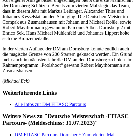
Auf eigener Anlage bisher ungeschlagen bleibt die erste Mannschaft
der Dornsberg Schützen. Bereits zum vierten Mal siegte das Team,
dass in diesem Jahr mit Markus Leibinger, Alexander Thies und
Johannes Kesselstatt an den Start ging. Die Deutschen Meister im
Compak aus Zusmarshausen mit Johann und Michael Rößle, sowie
Robert Mayrhörmann gewann im Parcours Silber. Dornsberg 2 mit
Enrico Sek, Hans Michael Mühlenfeld und Johannes Lippert holte
sich die Bronzemedaille.
In der vierten Auflage der DM am Dornsberg konnte endlich auch
die magische Grenze von 200 Startern geknackt werden. Ein Grund
mehr auch im nächsten Jahr die DM an den Dornsberg zu holen. Im
Rahmenprogramm „Poolshoot“ gewann Robert Mayrhörmann aus
Zusmarshausen.
(Michael Eck)
Weiterführende Links
Alle Infos zur DM FITASC Parcours
Weitere News zu "Deutsche Meisterschaft -FITASC
Parcours- (Meldeschluss: 31.07.2023)"
DM FITASC Parcours Dornsberg: Zum vierten Mal