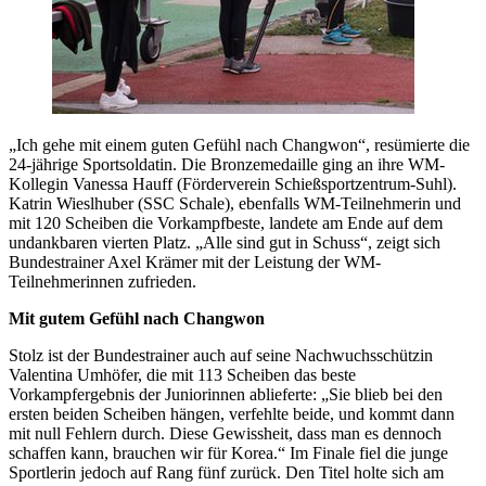
„Ich gehe mit einem guten Gefühl nach Changwon“, resümierte die
24-jährige Sportsoldatin. Die Bronzemedaille ging an ihre WM-
Kollegin Vanessa Hauff (Förderverein Schießsportzentrum-Suhl).
Katrin Wieslhuber (SSC Schale), ebenfalls WM-Teilnehmerin und
mit 120 Scheiben die Vorkampfbeste, landete am Ende auf dem
undankbaren vierten Platz. „Alle sind gut in Schuss“, zeigt sich
Bundestrainer Axel Krämer mit der Leistung der WM-
Teilnehmerinnen zufrieden.
Mit gutem Gefühl nach Changwon
Stolz ist der Bundestrainer auch auf seine Nachwuchsschützin
Valentina Umhöfer, die mit 113 Scheiben das beste
Vorkampfergebnis der Juniorinnen ablieferte: „Sie blieb bei den
ersten beiden Scheiben hängen, verfehlte beide, und kommt dann
mit null Fehlern durch. Diese Gewissheit, dass man es dennoch
schaffen kann, brauchen wir für Korea.“ Im Finale fiel die junge
Sportlerin jedoch auf Rang fünf zurück. Den Titel holte sich am