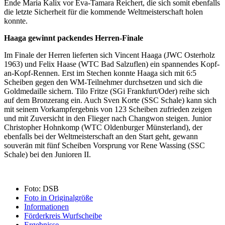
Ende Maria Kalix vor Eva-Tamara Reichert, die sich somit ebenfalls
die letzte Sicherheit für die kommende Weltmeisterschaft holen
konnte.
Haaga gewinnt packendes Herren-Finale
Im Finale der Herren lieferten sich Vincent Haaga (JWC Osterholz
1963) und Felix Haase (WTC Bad Salzuflen) ein spannendes Kopf-
an-Kopf-Rennen. Erst im Stechen konnte Haaga sich mit 6:5
Scheiben gegen den WM-Teilnehmer durchsetzen und sich die
Goldmedaille sichern. Tilo Fritze (SGi Frankfurt/Oder) reihe sich
auf dem Bronzerang ein. Auch Sven Korte (SSC Schale) kann sich
mit seinem Vorkampfergebnis von 123 Scheiben zufrieden zeigen
und mit Zuversicht in den Flieger nach Changwon steigen. Junior
Christopher Hohnkomp (WTC Oldenburger Münsterland), der
ebenfalls bei der Weltmeisterschaft an den Start geht, gewann
souverän mit fünf Scheiben Vorsprung vor Rene Wassing (SSC
Schale) bei den Junioren II.
Foto: DSB
Foto in Originalgröße
Informationen
Förderkreis Wurfscheibe
Ergebnisse