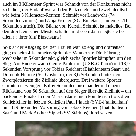
auch im 3 Kilometer-Sprint war Schmidt von der Konkurrenz nicht
zu halten, der Einlauf war auf den Plätzen eins und zwei identisch
wie beim 5 Kilometer-Rennen: Schmidt vor Landwehr (74
Sekunden zurück) und Anja Fischer (SGi Ennetach, nur eine 1/10
Sekunde zurück). Die Bilanz von Kerstin Schmidt ist makellos: Bei
den drei Deutschen Meisterschaften in diesem Jahr siegte sie bei
allen (!) ihrer fünf Einzelstarts!
So klar der Ausgang bei den Frauen war, so eng und dramatisch
ging es beim 4 Kilometer-Sprint der Männer zu: Die Führung
wechselte im Sekundentakt, gleich sechs Sportler kämpften um den
Sieg. Am Ende gewann Georg Paulmann (USK-Gifhorn) mit 18,9
Sekunden Vorsprung vor Tobias Reichert (Biathlonteam Saar) und
Dominik Hermle (SC Gosheim), der 3,6 Sekunden hinter dem
Zweitplatzierten die Ziellinie überquerte. Drei weitere Sportler
stürmten in weniger als drei Sekunden auseinander mit einem
Rückstand von 50 Sekunden auf den Sieger über die Ziellinie – ein
packendes Finale. In den Massenstartrennen konnte sich trotz dreier
Schießfehler im letzten Schießen Paul Pfauch (SVE-Frankenhain)
mit 18,9 Sekunden Vorsprung vor Tobias Reichert (Biathlonteam
Saar) und Mark Andree Sippel (SV Stärklos) durchsetzen.