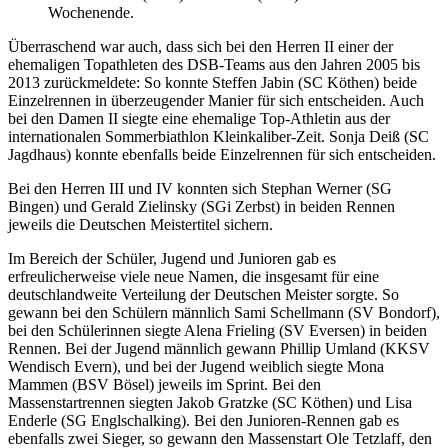
Wochenende.
Überraschend war auch, dass sich bei den Herren II einer der
ehemaligen Topathleten des DSB-Teams aus den Jahren 2005 bis
2013 zurückmeldete: So konnte Steffen Jabin (SC Köthen) beide
Einzelrennen in überzeugender Manier für sich entscheiden. Auch
bei den Damen II siegte eine ehemalige Top-Athletin aus der
internationalen Sommerbiathlon Kleinkaliber-Zeit. Sonja Deiß (SC
Jagdhaus) konnte ebenfalls beide Einzelrennen für sich entscheiden.
Bei den Herren III und IV konnten sich Stephan Werner (SG
Bingen) und Gerald Zielinsky (SGi Zerbst) in beiden Rennen
jeweils die Deutschen Meistertitel sichern.
Im Bereich der Schüler, Jugend und Junioren gab es
erfreulicherweise viele neue Namen, die insgesamt für eine
deutschlandweite Verteilung der Deutschen Meister sorgte. So
gewann bei den Schülern männlich Sami Schellmann (SV Bondorf),
bei den Schülerinnen siegte Alena Frieling (SV Eversen) in beiden
Rennen. Bei der Jugend männlich gewann Phillip Umland (KKSV
Wendisch Evern), und bei der Jugend weiblich siegte Mona
Mammen (BSV Bösel) jeweils im Sprint. Bei den
Massenstartrennen siegten Jakob Gratzke (SC Köthen) und Lisa
Enderle (SG Englschalking). Bei den Junioren-Rennen gab es
ebenfalls zwei Sieger, so gewann den Massenstart Ole Tetzlaff, den