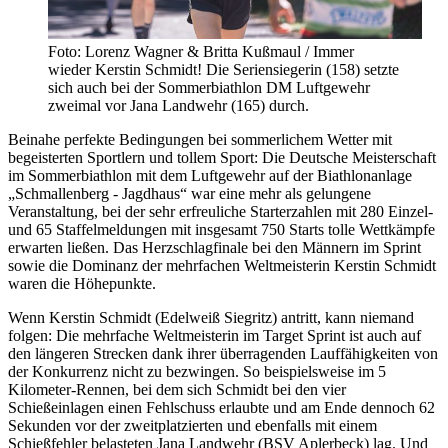
Foto: Lorenz Wagner & Britta Kußmaul / Immer
wieder Kerstin Schmidt! Die Seriensiegerin (158) setzte
sich auch bei der Sommerbiathlon DM Luftgewehr
zweimal vor Jana Landwehr (165) durch.
Beinahe perfekte Bedingungen bei sommerlichem Wetter mit
begeisterten Sportlern und tollem Sport: Die Deutsche Meisterschaft
im Sommerbiathlon mit dem Luftgewehr auf der Biathlonanlage
„Schmallenberg - Jagdhaus“ war eine mehr als gelungene
Veranstaltung, bei der sehr erfreuliche Starterzahlen mit 280 Einzel-
und 65 Staffelmeldungen mit insgesamt 750 Starts tolle Wettkämpfe
erwarten ließen. Das Herzschlagfinale bei den Männern im Sprint
sowie die Dominanz der mehrfachen Weltmeisterin Kerstin Schmidt
waren die Höhepunkte.
Wenn Kerstin Schmidt (Edelweiß Siegritz) antritt, kann niemand
folgen: Die mehrfache Weltmeisterin im Target Sprint ist auch auf
den längeren Strecken dank ihrer überragenden Lauffähigkeiten von
der Konkurrenz nicht zu bezwingen. So beispielsweise im 5
Kilometer-Rennen, bei dem sich Schmidt bei den vier
Schießeinlagen einen Fehlschuss erlaubte und am Ende dennoch 62
Sekunden vor der zweitplatzierten und ebenfalls mit einem
Schießfehler belasteten Jana Landwehr (BSV Aplerbeck) lag. Und