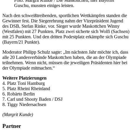
Foto: Margrit Kunde / Die Maskottchen, hier Bayerns
Guschu, mussten einiges leisten.
Nach den schweißtreibenden, sportlichen Wettkämpfen standen die
Gewinner fest. Die Siegerehrung nahm der Vizepräsident Jugend
des DSB, Stefan Rinke, vor. Sieger wurde Maskottchen Winny
(Westfalen) mit 27 Punkten. Platz zwei sicherte sich Wolfi (Sachsen)
mit 25 Punkten. Und den dritten Podestplatz erkämpfte sich Guschu
(Bayern/21 Punkte).
Moderator Philipp Schulz sagte: „Im nächsten Jahr möchte ich, dass
alle 20 Landesverbände Maskottchen haben, die an der Olympiade
teilnehmen. Wenn nicht, müssen die jeweiligen Präsidenten hier bei
der Olympiade mitmachen.“
Weitere Platzierungen
4. Platz Toni Hamburg
5. Platz Rheini Rheinland
6. Robärto Berlin
7. Carl und Shooty Baden / DSJ
8. Tiggy Niedersachsen
(Margrit Kunde)
Partner