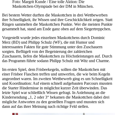
Foto: Margrit Kunde / Eine tolle Aktion: Die
Maskottchen-Olympiade bei der DM in München.
Bei bestem Wetter durften die Maskottchen in drei Wettbewerben
ihre Schnelligkeit, ihr Wissen und ihre Geschicklichkeit zeigen. Statt
Ringen sammelten die Maskottchen Punkte. Wer die meisten Punkte
gesammelt hat, stand am Ende ganz oben auf dem Siegertreppchen.
Vorgestellt wurde jedes einzelnen Maskottchens durch Dominic
Merz (BD) und Philipp Schulz (WF), die mit Humor und
interessanten Fakten für gute Stimmung unter den Zuschauern
sorgten. Beflügelt von der Begeisterung der zahlreichen
Zuschauern, liefen die Maskottchen zu Höchstleistungen auf. Durch
das Programm führte sodann Philipp Schulz mit Witz und Charme.
Im ersten Spiel, dem Frisbeekegeln, sollten die Maskottchen mit
einer Frisbee Flaschen treffen und umwerfen, die wie beim Kegeln
angeordnet waren. Im zweiten Wettbewerb ging es um Schnelligkeit
und Koordination: Auf einem schnell aufgebauten Parcours mussten
die Starter Hindernisse in möglichst kurzer Zeit überwinden. Das
letzte Spiel war schließlich Wissen gefragt. In Anlehnung an die
Kindersendung „1, 2 oder 3“ bekamen die Maskottchen dabei drei
mögliche Antworten zu den gestellten Fragen und mussten sich
dann auf das ihrer Meinung nach richtige Feld stellen.