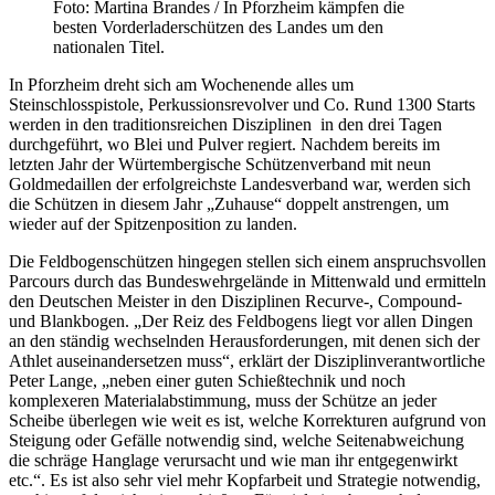
Foto: Martina Brandes / In Pforzheim kämpfen die
besten Vorderladerschützen des Landes um den
nationalen Titel.
In Pforzheim dreht sich am Wochenende alles um
Steinschlosspistole, Perkussionsrevolver und Co. Rund 1300 Starts
werden in den traditionsreichen Disziplinen in den drei Tagen
durchgeführt, wo Blei und Pulver regiert. Nachdem bereits im
letzten Jahr der Würtembergische Schützenverband mit neun
Goldmedaillen der erfolgreichste Landesverband war, werden sich
die Schützen in diesem Jahr „Zuhause“ doppelt anstrengen, um
wieder auf der Spitzenposition zu landen.
Die Feldbogenschützen hingegen stellen sich einem anspruchsvollen
Parcours durch das Bundeswehrgelände in Mittenwald und ermitteln
den Deutschen Meister in den Disziplinen Recurve-, Compound-
und Blankbogen. „Der Reiz des Feldbogens liegt vor allen Dingen
an den ständig wechselnden Herausforderungen, mit denen sich der
Athlet auseinandersetzen muss“, erklärt der Disziplinverantwortliche
Peter Lange, „neben einer guten Schießtechnik und noch
komplexeren Materialabstimmung, muss der Schütze an jeder
Scheibe überlegen wie weit es ist, welche Korrekturen aufgrund von
Steigung oder Gefälle notwendig sind, welche Seitenabweichung
die schräge Hanglage verursacht und wie man ihr entgegenwirkt
etc.“. Es ist also sehr viel mehr Kopfarbeit und Strategie notwendig,