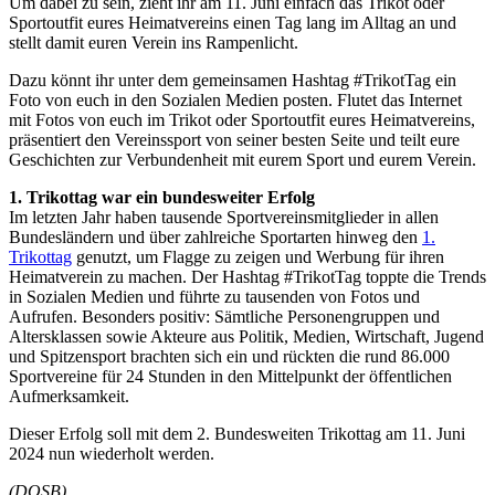
Um dabei zu sein, zieht ihr am 11. Juni einfach das Trikot oder
Sportoutfit eures Heimatvereins einen Tag lang im Alltag an und
stellt damit euren Verein ins Rampenlicht.
Dazu könnt ihr unter dem gemeinsamen Hashtag #TrikotTag ein
Foto von euch in den Sozialen Medien posten. Flutet das Internet
mit Fotos von euch im Trikot oder Sportoutfit eures Heimatvereins,
präsentiert den Vereinssport von seiner besten Seite und teilt eure
Geschichten zur Verbundenheit mit eurem Sport und eurem Verein.
1. Trikottag war ein bundesweiter Erfolg
Im letzten Jahr haben tausende Sportvereinsmitglieder in allen
Bundesländern und über zahlreiche Sportarten hinweg den
1.
Trikottag
genutzt, um Flagge zu zeigen und Werbung für ihren
Heimatverein zu machen. Der Hashtag #TrikotTag toppte die Trends
in Sozialen Medien und führte zu tausenden von Fotos und
Aufrufen. Besonders positiv: Sämtliche Personengruppen und
Altersklassen sowie Akteure aus Politik, Medien, Wirtschaft, Jugend
und Spitzensport brachten sich ein und rückten die rund 86.000
Sportvereine für 24 Stunden in den Mittelpunkt der öffentlichen
Aufmerksamkeit.
Dieser Erfolg soll mit dem 2. Bundesweiten Trikottag am 11. Juni
2024 nun wiederholt werden.
(DOSB)