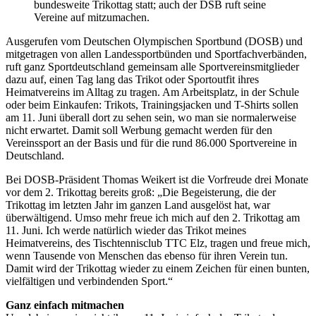
bundesweite Trikottag statt; auch der DSB ruft seine
Vereine auf mitzumachen.
Ausgerufen vom Deutschen Olympischen Sportbund (DOSB) und
mitgetragen von allen Landessportbünden und Sportfachverbänden,
ruft ganz Sportdeutschland gemeinsam alle Sportvereinsmitglieder
dazu auf, einen Tag lang das Trikot oder Sportoutfit ihres
Heimatvereins im Alltag zu tragen. Am Arbeitsplatz, in der Schule
oder beim Einkaufen: Trikots, Trainingsjacken und T-Shirts sollen
am 11. Juni überall dort zu sehen sein, wo man sie normalerweise
nicht erwartet. Damit soll Werbung gemacht werden für den
Vereinssport an der Basis und für die rund 86.000 Sportvereine in
Deutschland.
Bei DOSB-Präsident Thomas Weikert ist die Vorfreude drei Monate
vor dem 2. Trikottag bereits groß: „Die Begeisterung, die der
Trikottag im letzten Jahr im ganzen Land ausgelöst hat, war
überwältigend. Umso mehr freue ich mich auf den 2. Trikottag am
11. Juni. Ich werde natürlich wieder das Trikot meines
Heimatvereins, des Tischtennisclub TTC Elz, tragen und freue mich,
wenn Tausende von Menschen das ebenso für ihren Verein tun.
Damit wird der Trikottag wieder zu einem Zeichen für einen bunten,
vielfältigen und verbindenden Sport.“
Ganz einfach mitmachen