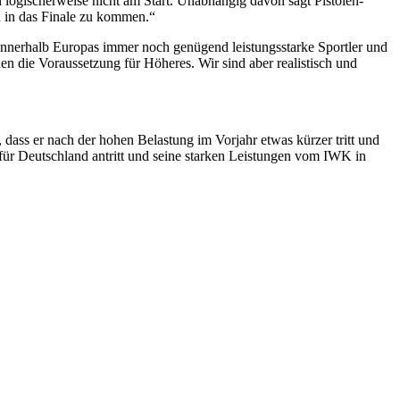
n logischerweise nicht am Start. Unabhängig davon sagt Pistolen-
en in das Finale zu kommen.“
t innerhalb Europas immer noch genügend leistungsstarke Sportler und
hen die Voraussetzung für Höheres. Wir sind aber realistisch und
 dass er nach der hohen Belastung im Vorjahr etwas kürzer tritt und
 für Deutschland antritt und seine starken Leistungen vom IWK in