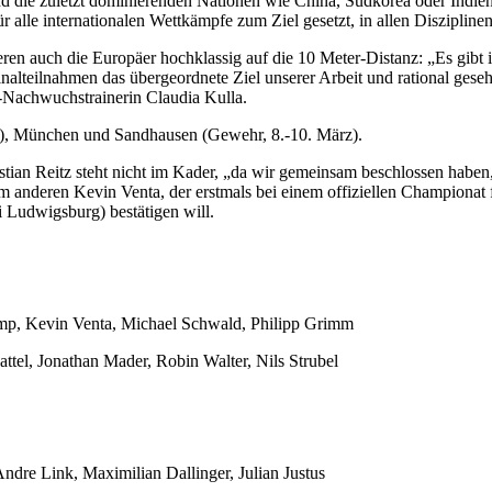
 sind die zuletzt dominierenden Nationen wie China, Südkorea oder Indie
 alle internationalen Wettkämpfe zum Ziel gesetzt, in allen Disziplin
agieren auch die Europäer hochklassig auf die 10 Meter-Distanz: „Es gib
Finalteilnahmen das übergeordnete Ziel unserer Arbeit und rational gese
-Nachwuchstrainerin Claudia Kulla.
rz), München und Sandhausen (Gewehr, 8.-10. März).
tian Reitz steht nicht im Kader, „da wir gemeinsam beschlossen haben,
Zum anderen Kevin Venta, der erstmals bei einem offiziellen Championat
 Ludwigsburg) bestätigen will.
mp, Kevin Venta, Michael Schwald, Philipp Grimm
ttel, Jonathan Mader, Robin Walter, Nils Strubel
 Andre Link, Maximilian Dallinger, Julian Justus