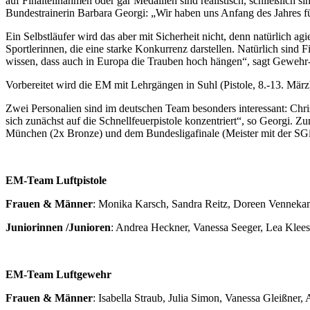
auf Finalteilnahmen oder gar Medaillen sind realistisch, schließlich
Bundestrainerin Barbara Georgi: „Wir haben uns Anfang des Jahres für
Ein Selbstläufer wird das aber mit Sicherheit nicht, denn natürlich 
Sportlerinnen, die eine starke Konkurrenz darstellen. Natürlich sind 
wissen, dass auch in Europa die Trauben hoch hängen“, sagt Gewehr
Vorbereitet wird die EM mit Lehrgängen in Suhl (Pistole, 8.-13. Mä
Zwei Personalien sind im deutschen Team besonders interessant: Chris
sich zunächst auf die Schnellfeuerpistole konzentriert“, so Georgi. 
München (2x Bronze) und dem Bundesligafinale (Meister mit der SGi
EM-Team Luftpistole
Frauen & Männer
: Monika Karsch, Sandra Reitz, Doreen Venneka
Juniorinnen /Junioren
: Andrea Heckner, Vanessa Seeger, Lea Kleesa
EM-Team Luftgewehr
Frauen & Männer
: Isabella Straub, Julia Simon, Vanessa Gleißner,