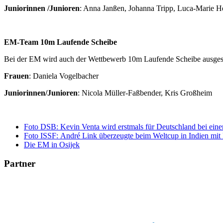
Juniorinnen /Junioren
: Anna Janßen, Johanna Tripp, Luca-Marie H
EM-Team 10m Laufende Scheibe
Bei der EM wird auch der Wettbewerb 10m Laufende Scheibe ausges
Frauen
: Daniela Vogelbacher
Juniorinnen/Junioren
: Nicola Müller-Faßbender, Kris Großheim
Foto DSB: Kevin Venta wird erstmals für Deutschland bei eine
Foto ISSF: André Link überzeugte beim Weltcup in Indien mit 
Die EM in Osijek
Partner