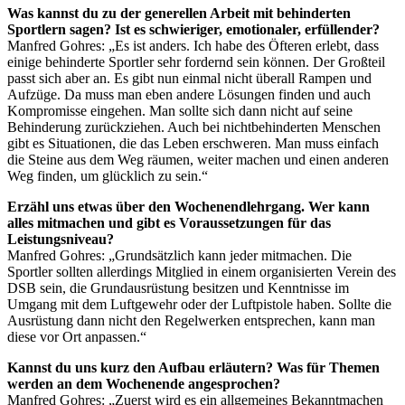
Was kannst du zu der generellen Arbeit mit behinderten
Sportlern sagen? Ist es schwieriger, emotionaler, erfüllender?
Manfred Gohres: „Es ist anders. Ich habe des Öfteren erlebt, dass
einige behinderte Sportler sehr fordernd sein können. Der Großteil
passt sich aber an. Es gibt nun einmal nicht überall Rampen und
Aufzüge. Da muss man eben andere Lösungen finden und auch
Kompromisse eingehen. Man sollte sich dann nicht auf seine
Behinderung zurückziehen. Auch bei nichtbehinderten Menschen
gibt es Situationen, die das Leben erschweren. Man muss einfach
die Steine aus dem Weg räumen, weiter machen und einen anderen
Weg finden, um glücklich zu sein.“
Erzähl uns etwas über den Wochenendlehrgang. Wer kann
alles mitmachen und gibt es Voraussetzungen für das
Leistungsniveau?
Manfred Gohres: „Grundsätzlich kann jeder mitmachen. Die
Sportler sollten allerdings Mitglied in einem organisierten Verein des
DSB sein, die Grundausrüstung besitzen und Kenntnisse im
Umgang mit dem Luftgewehr oder der Luftpistole haben. Sollte die
Ausrüstung dann nicht den Regelwerken entsprechen, kann man
diese vor Ort anpassen.“
Kannst du uns kurz den Aufbau erläutern? Was für Themen
werden an dem Wochenende angesprochen?
Manfred Gohres: „Zuerst wird es ein allgemeines Bekanntmachen