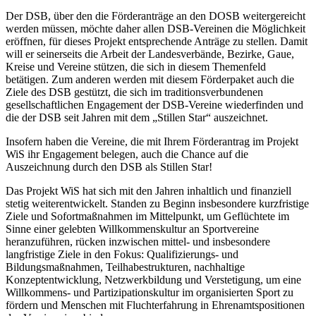
Der DSB, über den die Förderanträge an den DOSB weitergereicht
werden müssen, möchte daher allen DSB-Vereinen die Möglichkeit
eröffnen, für dieses Projekt entsprechende Anträge zu stellen. Damit
will er seinerseits die Arbeit der Landesverbände, Bezirke, Gaue,
Kreise und Vereine stützen, die sich in diesem Themenfeld
betätigen. Zum anderen werden mit diesem Förderpaket auch die
Ziele des DSB gestützt, die sich im traditionsverbundenen
gesellschaftlichen Engagement der DSB-Vereine wiederfinden und
die der DSB seit Jahren mit dem „Stillen Star“ auszeichnet.
Insofern haben die Vereine, die mit Ihrem Förderantrag im Projekt
WiS ihr Engagement belegen, auch die Chance auf die
Auszeichnung durch den DSB als Stillen Star!
Das Projekt WiS hat sich mit den Jahren inhaltlich und finanziell
stetig weiterentwickelt. Standen zu Beginn insbesondere kurzfristige
Ziele und Sofortmaßnahmen im Mittelpunkt, um Geflüchtete im
Sinne einer gelebten Willkommenskultur an Sportvereine
heranzuführen, rücken inzwischen mittel- und insbesondere
langfristige Ziele in den Fokus: Qualifizierungs- und
Bildungsmaßnahmen, Teilhabestrukturen, nachhaltige
Konzeptentwicklung, Netzwerkbildung und Verstetigung, um eine
Willkommens- und Partizipationskultur im organisierten Sport zu
fördern und Menschen mit Fluchterfahrung in Ehrenamtspositionen