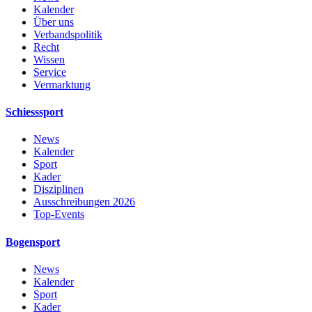
Kalender
Über uns
Verbandspolitik
Recht
Wissen
Service
Vermarktung
Schiesssport
News
Kalender
Sport
Kader
Disziplinen
Ausschreibungen 2026
Top-Events
Bogensport
News
Kalender
Sport
Kader