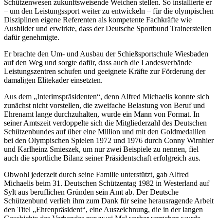
Schützenwesen zukunftsweisende Weichen stellen. So installierte er
– um den Leistungssport weiter zu entwickeln – für die olympischen
Disziplinen eigene Referenten als kompetente Fachkräfte wie
Ausbilder und erwirkte, dass der Deutsche Sportbund Trainerstellen
dafür genehmigte.
Er brachte den Um- und Ausbau der Schießsportschule Wiesbaden
auf den Weg und sorgte dafür, dass auch die Landesverbände
Leistungszentren schufen und geeignete Kräfte zur Förderung der
damaligen Elitekader einsetzten.
Aus dem „Interimspräsidenten“, denn Alfred Michaelis konnte sich
zunächst nicht vorstellen, die zweifache Belastung von Beruf und
Ehrenamt lange durchzuhalten, wurde ein Mann von Format. In
seiner Amtszeit verdoppelte sich die Mitgliederzahl des Deutschen
Schützenbundes auf über eine Million und mit den Goldmedaillen
bei den Olympischen Spielen 1972 und 1976 durch Conny Wirnhier
und Karlheinz Smieszek, um nur zwei Beispiele zu nennen, fiel
auch die sportliche Bilanz seiner Präsidentschaft erfolgreich aus.
Obwohl jederzeit durch seine Familie unterstützt, gab Alfred
Michaelis beim 31. Deutschen Schützentag 1982 in Westerland auf
Sylt aus beruflichen Gründen sein Amt ab. Der Deutsche
Schützenbund verlieh ihm zum Dank für seine herausragende Arbeit
den Titel „Ehrenpräsident“, eine Auszeichnung, die in der langen