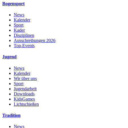
Bogensport
News
Kalender
Sport
Kader
Disziplinen
Ausschreibungen 2026
Top-Events
Jugend
News
Kalender
Wir über uns
Sport
Jugendarbeit
Downloads
KidsGames
Lichtschießen
Tradition
News