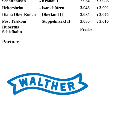
Schaffhausen
-
Kronau I
2.954
:
3.086
Heitersheim
-
Isarschützen
3.043
:
3.092
Diana Ober Roden
-
Oberland II
3.085
:
3.076
Post-Telekom
-
Stoppelmarkt II
3.080
:
3.016
Hubertus
Freilos
Schiefbahn
Partner