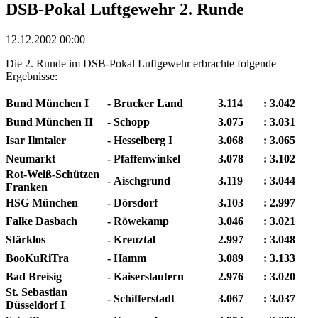
DSB-Pokal Luftgewehr 2. Runde
12.12.2002 00:00
Die 2. Runde im DSB-Pokal Luftgewehr erbrachte folgende
Ergebnisse:
Bund München I
-
Brucker Land
3.114
:
3.042
Bund München II
-
Schopp
3.075
:
3.031
Isar Ilmtaler
-
Hesselberg I
3.068
:
3.065
Neumarkt
-
Pfaffenwinkel
3.078
:
3.102
Rot-Weiß-Schützen
-
Aischgrund
3.119
:
3.044
Franken
HSG München
-
Dörsdorf
3.103
:
2.997
Falke Dasbach
-
Röwekamp
3.046
:
3.021
Stärklos
-
Kreuztal
2.997
:
3.048
BooKuRiTra
-
Hamm
3.089
:
3.133
Bad Breisig
-
Kaiserslautern
2.976
:
3.020
St. Sebastian
-
Schifferstadt
3.067
:
3.037
Düsseldorf I