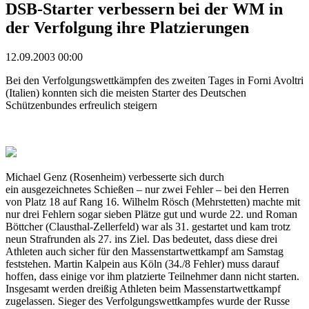
DSB-Starter verbessern bei der WM in
der Verfolgung ihre Platzierungen
12.09.2003 00:00
Bei den Verfolgungswettkämpfen des zweiten Tages in Forni Avoltri
(Italien) konnten sich die meisten Starter des Deutschen
Schützenbundes erfreulich steigern
Michael Genz (Rosenheim) verbesserte sich durch
ein ausgezeichnetes Schießen – nur zwei Fehler – bei den Herren
von Platz 18 auf Rang 16. Wilhelm Rösch (Mehrstetten) machte mit
nur drei Fehlern sogar sieben Plätze gut und wurde 22. und Roman
Böttcher (Clausthal-Zellerfeld) war als 31. gestartet und kam trotz
neun Strafrunden als 27. ins Ziel. Das bedeutet, dass diese drei
Athleten auch sicher für den Massenstartwettkampf am Samstag
feststehen. Martin Kalpein aus Köln (34./8 Fehler) muss darauf
hoffen, dass einige vor ihm platzierte Teilnehmer dann nicht starten.
Insgesamt werden dreißig Athleten beim Massenstartwettkampf
zugelassen. Sieger des Verfolgungswettkampfes wurde der Russe