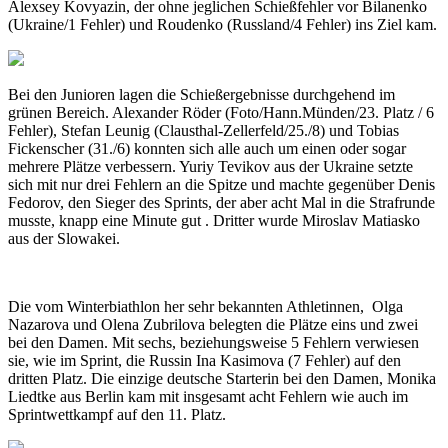
Alexsey Kovyazin, der ohne jeglichen Schießfehler vor Bilanenko
(Ukraine/1 Fehler) und Roudenko (Russland/4 Fehler) ins Ziel kam.
Bei den Junioren lagen die Schießergebnisse durchgehend im
grünen Bereich. Alexander Röder (Foto/Hann.Münden/23. Platz / 6
Fehler), Stefan Leunig (Clausthal-Zellerfeld/25./8) und Tobias
Fickenscher (31./6) konnten sich alle auch um einen oder sogar
mehrere Plätze verbessern. Yuriy Tevikov aus der Ukraine setzte
sich mit nur drei Fehlern an die Spitze und machte gegenüber Denis
Fedorov, den Sieger des Sprints, der aber acht Mal in die Strafrunde
musste, knapp eine Minute gut . Dritter wurde Miroslav Matiasko
aus der Slowakei.
Die vom Winterbiathlon her sehr bekannten Athletinnen, Olga
Nazarova und Olena Zubrilova belegten die Plätze eins und zwei
bei den Damen. Mit sechs, beziehungsweise 5 Fehlern verwiesen
sie, wie im Sprint, die Russin Ina Kasimova (7 Fehler) auf den
dritten Platz. Die einzige deutsche Starterin bei den Damen, Monika
Liedtke aus Berlin kam mit insgesamt acht Fehlern wie auch im
Sprintwettkampf auf den 11. Platz.