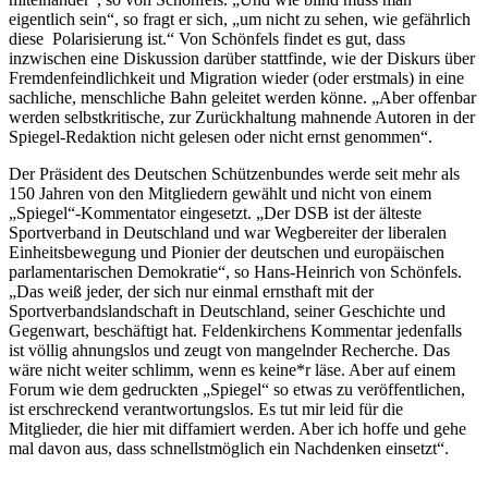
eigentlich sein“, so fragt er sich, „um nicht zu sehen, wie gefährlich
diese Polarisierung ist.“ Von Schönfels findet es gut, dass
inzwischen eine Diskussion darüber stattfinde, wie der Diskurs über
Fremdenfeindlichkeit und Migration wieder (oder erstmals) in eine
sachliche, menschliche Bahn geleitet werden könne. „Aber offenbar
werden selbstkritische, zur Zurückhaltung mahnende Autoren in der
Spiegel-Redaktion nicht gelesen oder nicht ernst genommen“.
Der Präsident des Deutschen Schützenbundes werde seit mehr als
150 Jahren von den Mitgliedern gewählt und nicht von einem
„Spiegel“-Kommentator eingesetzt. „Der DSB ist der älteste
Sportverband in Deutschland und war Wegbereiter der liberalen
Einheitsbewegung und Pionier der deutschen und europäischen
parlamentarischen Demokratie“, so Hans-Heinrich von Schönfels.
„Das weiß jeder, der sich nur einmal ernsthaft mit der
Sportverbandslandschaft in Deutschland, seiner Geschichte und
Gegenwart, beschäftigt hat. Feldenkirchens Kommentar jedenfalls
ist völlig ahnungslos und zeugt von mangelnder Recherche. Das
wäre nicht weiter schlimm, wenn es keine*r läse. Aber auf einem
Forum wie dem gedruckten „Spiegel“ so etwas zu veröffentlichen,
ist erschreckend verantwortungslos. Es tut mir leid für die
Mitglieder, die hier mit diffamiert werden. Aber ich hoffe und gehe
mal davon aus, dass schnellstmöglich ein Nachdenken einsetzt“.