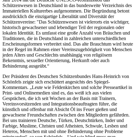
Schützenwesen in Deutschland in das bundesweite Verzeichnis des
Immateriellen Kulturerbes aufgenommen. Die Begründung betont
ausdrücklich die einzigartige Liberalität und Diversität der
Schützenvereine: "Das Schützenwesen ist vielerorts ein wichtiger,
historisch gewachsener und lebendiger Teil der regionalen oder
lokalen Identität. Es umfasst eine große Anzahl von Bräuchen und
Traditionen, die in Deutschland in zahlreichen unterschiedlichen
Erscheinungsformen verbreitet sind. Das alte Brauchtum wird heute
in der Regel im Rahmen einer Vereinszugehörigkeit von Menschen
jeden Alters und Geschlechts unabhängig von religiösem
Bekenntnis, sexueller Orientierung, Herkunft oder auch
Behinderung ausgeübt.“
Der Präsident des Deutschen Schützenbundes Hans-Heinrich von
Schönfels zeigte sich erschüttert angesichts des Spiegel-
Kommentars. „Leute wie Feldenkirchen und solche Presseartikel in
Print- und Onlinemedien sind es, das weiß ich aus vielen
Gesprächen, die ich seit Wochen an der Basis mit Trainern,
Vereinsvorsitzenden und Integrationsbeauftragten führe, die
künstlich und offenbar mit Absicht Öl ins Feuer gießen und
gewachsene Freundschaften zwischen den Mitgliedern gefährden.
Bei uns trainieren Deutsche, Türken, Deutschtürken, Inder und
Farbige, Muslime, Christen und Atheisten, Schwule, Lesben und
Heteros, Menschen mit und ohne Behinderung ohne Probleme
miteinander“, so von Schönfels. „Und wie blind muss man