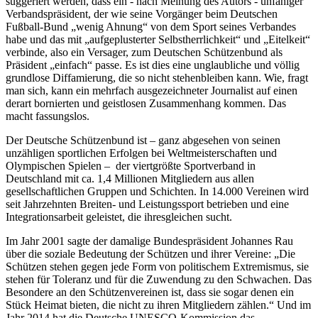
suggeriert werden, dass ein - nach Meinung des Autors - unfähiger
Verbandspräsident, der wie seine Vorgänger beim Deutschen
Fußball-Bund „wenig Ahnung“ von dem Sport seines Verbandes
habe und das mit „aufgeplusterter Selbstherrlichkeit“ und „Eitelkeit“
verbinde, also ein Versager, zum Deutschen Schützenbund als
Präsident „einfach“ passe. Es ist dies eine unglaubliche und völlig
grundlose Diffamierung, die so nicht stehenbleiben kann. Wie, fragt
man sich, kann ein mehrfach ausgezeichneter Journalist auf einen
derart bornierten und geistlosen Zusammenhang kommen. Das
macht fassungslos.
Der Deutsche Schützenbund ist – ganz abgesehen von seinen
unzähligen sportlichen Erfolgen bei Weltmeisterschaften und
Olympischen Spielen – der viertgrößte Sportverband in
Deutschland mit ca. 1,4 Millionen Mitgliedern aus allen
gesellschaftlichen Gruppen und Schichten. In 14.000 Vereinen wird
seit Jahrzehnten Breiten- und Leistungssport betrieben und eine
Integrationsarbeit geleistet, die ihresgleichen sucht.
Im Jahr 2001 sagte der damalige Bundespräsident Johannes Rau
über die soziale Bedeutung der Schützen und ihrer Vereine: „Die
Schützen stehen gegen jede Form von politischem Extremismus, sie
stehen für Toleranz und für die Zuwendung zu den Schwachen. Das
Besondere an den Schützenvereinen ist, dass sie sogar denen ein
Stück Heimat bieten, die nicht zu ihren Mitgliedern zählen.“ Und im
Jahr 2014 hat die Deutsche UNESCO-Kommission das