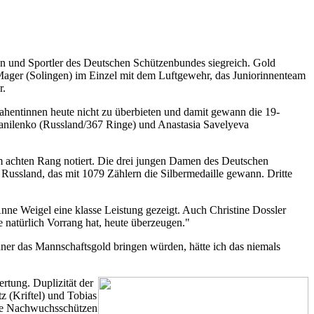
nen und Sportler des Deutschen Schützenbundes siegreich. Gold
ager (Solingen) im Einzel mit dem Luftgewehr, das Juniorinnenteam
r.
ahentinnen heute nicht zu überbieten und damit gewann die 19-
 Danilenko (Russland/367 Ringe) und Anastasia Savelyeva
em achten Rang notiert. Die drei jungen Damen des Deutschen
ssland, das mit 1079 Zählern die Silbermedaille gewann. Dritte
nne Weigel eine klasse Leistung gezeigt. Auch Christine Dossler
 natürlich Vorrang hat, heute überzeugen."
ehner das Mannschaftsgold bringen würden, hätte ich das niemals
rtung. Duplizität der
z (Kriftel) und Tobias
die Nachwuchsschützen