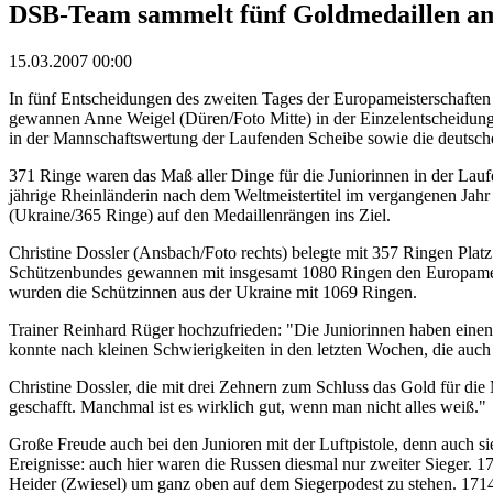
DSB-Team sammelt fünf Goldmedaillen a
15.03.2007 00:00
In fünf Entscheidungen des zweiten Tages der Europameisterschaften 
gewannen Anne Weigel (Düren/Foto Mitte) in der Einzelentscheidung
in der Mannschaftswertung der Laufenden Scheibe sowie die deutsche
371 Ringe waren das Maß aller Dinge für die Juniorinnen in der Lau
jährige Rheinländerin nach dem Weltmeistertitel im vergangenen Jahr
(Ukraine/365 Ringe) auf den Medaillenrängen ins Ziel.
Christine Dossler (Ansbach/Foto rechts) belegte mit 357 Ringen Plat
Schützenbundes gewannen mit insgesamt 1080 Ringen den Europameist
wurden die Schützinnen aus der Ukraine mit 1069 Ringen.
Trainer Reinhard Rüger hochzufrieden: "Die Juniorinnen haben einen 
konnte nach kleinen Schwierigkeiten in den letzten Wochen, die auch
Christine Dossler, die mit drei Zehnern zum Schluss das Gold für die
geschafft. Manchmal ist es wirklich gut, wenn man nicht alles weiß."
Große Freude auch bei den Junioren mit der Luftpistole, denn auch 
Ereignisse: auch hier waren die Russen diesmal nur zweiter Sieger. 1
Heider (Zwiesel) um ganz oben auf dem Siegerpodest zu stehen. 171