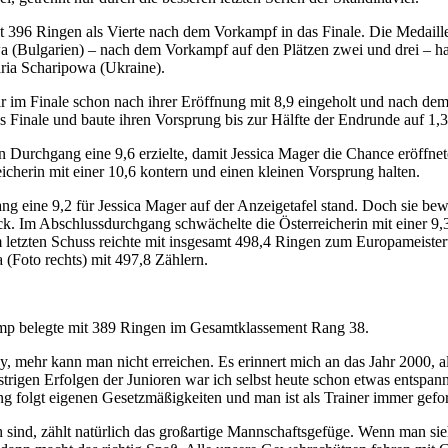
t 396 Ringen als Vierte nach dem Vorkampf in das Finale. Die Medaille
 (Bulgarien) – nach dem Vorkampf auf den Plätzen zwei und drei – ha
ria Scharipowa (Ukraine).
ar im Finale schon nach ihrer Eröffnung mit 8,9 eingeholt und nach de
es Finale und baute ihren Vorsprung bis zur Hälfte der Endrunde auf 1,
n Durchgang eine 9,6 erzielte, damit Jessica Mager die Chance eröff
herin mit einer 10,6 kontern und einen kleinen Vorsprung halten.
ng eine 9,2 für Jessica
Mager auf der Anzeigetafel stand. Doch sie bew
ück. Im Abschlussdurchgang schwächelte die Österreicherin mit einer 9,
im letzten Schuss reichte mit insgesamt 498,4 Ringen zum Europameisterti
 (Foto rechts) mit 497,8 Zählern.
amp belegte mit 389 Ringen im Gesamtklassement Rang 38.
py, mehr kann man nicht erreichen. Es erinnert mich an das Jahr 2000, 
rigen Erfolgen der Junioren war ich selbst heute schon etwas entspannt
g folgt eigenen Gesetzmäßigkeiten und man ist als Trainer immer gefor
sch sind, zählt natürlich das großartige Mannschaftsgefüge. Wenn man s