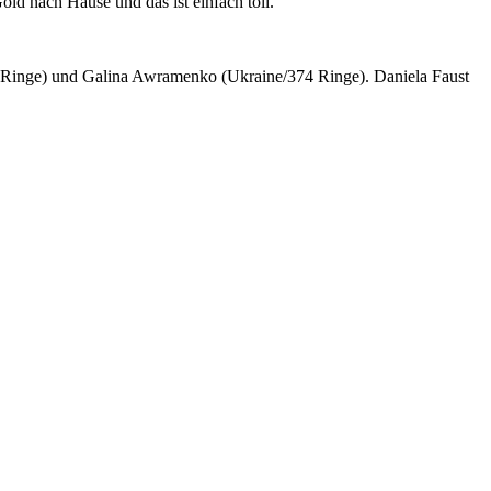
ld nach Hause und das ist einfach toll.“
 Ringe) und Galina Awramenko (Ukraine/374 Ringe). Daniela Faust