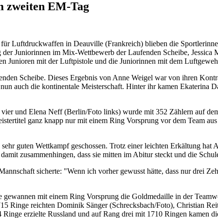
m zweiten EM-Tag
für Luftdruckwaffen in Deauville (Frankreich) blieben die Sportlerin
 der Juniorinnen im Mix-Wettbewerb der Laufenden Scheibe, Jessica M
n Junioren mit der Luftpistole und die Juniorinnen mit dem Luftgeweh
fenden Scheibe. Dieses Ergebnis von Anne Weigel war von ihren Kontr
 nun auch die kontinentale Meisterschaft. Hinter ihr kamen Ekaterina
z vier und Elena Neff (Berlin/Foto links) wurde mit 352 Zählern auf d
ertitel ganz knapp nur mit einem Ring Vorsprung vor dem Team aus Ru
sehr guten Wettkampf geschossen. Trotz einer leichten Erkältung hat A
 damit zusammenhingen, dass sie mitten im Abitur steckt und die Schule
 Mannschaft sicherte: "Wenn ich vorher gewusst hätte, dass nur drei Z
sie gewannen mit einem
Ring Vorsprung die Goldmedaille in der Teamwe
715 Ringe reichten Dominik Sänger (Schrecksbach/Foto), Christian Reit
4 Ringe erzielte Russland und auf Rang drei mit 1710 Ringen kamen 