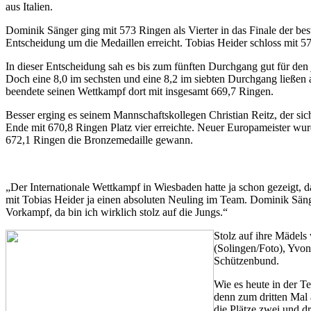
aus Italien.
Dominik Sänger ging mit 573 Ringen als Vierter in das Finale der be
Entscheidung um die Medaillen erreicht. Tobias Heider schloss mit 
In dieser Entscheidung sah es bis zum fünften Durchgang gut für de
Doch eine 8,0 im sechsten und eine 8,2 im siebten Durchgang ließen 
beendete seinen Wettkampf dort mit insgesamt 669,7 Ringen.
Besser erging es seinem Mannschaftskollegen Christian Reitz, der sic
Ende mit 670,8 Ringen Platz vier erreichte. Neuer Europameister wur
672,1 Ringen die Bronzemedaille gewann.
„Der Internationale Wettkampf in Wiesbaden hatte ja schon gezeigt, d
mit Tobias Heider ja einen absoluten Neuling im Team. Dominik Sänge
Vorkampf, da bin ich wirklich stolz auf die Jungs.“
Stolz auf ihre Mädels
(Solingen/Foto), Yvon
Schützenbund.
Wie es heute in der T
denn zum dritten Mal
die Plätze zwei und dr