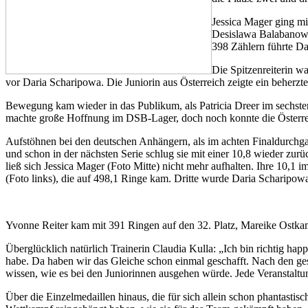
Jessica Mager ging mi
Desislawa Balabanowa
398 Zählern führte Da
Die Spitzenreiterin w
vor Daria Scharipowa. Die Juniorin aus Österreich zeigte ein beherzt
Bewegung kam wieder in das Publikum, als Patricia Dreer im sechste
machte große Hoffnung im DSB-Lager, doch noch konnte die Österreic
Aufstöhnen bei den deutschen Anhängern, als im achten Finaldurchga
und schon in der nächsten Serie schlug sie mit einer 10,8 wieder zur
ließ sich Jessica Mager (Foto Mitte) nicht mehr aufhalten. Ihre 10,1 
(Foto links), die auf 498,1 Ringe kam. Dritte wurde Daria Scharipowa
Yvonne Reiter kam mit 391 Ringen auf den 32. Platz, Mareike Ostk
Überglücklich natürlich Trainerin Claudia Kulla: „Ich bin richtig hap
habe. Da haben wir das Gleiche schon einmal geschafft. Nach den gest
wissen, wie es bei den Juniorinnen ausgehen würde. Jede Veranstaltun
Über die Einzelmedaillen hinaus, die für sich allein schon phantasti