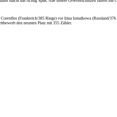
ann macht das richtig Spaß. Alle unsere Gewehrschützen fahren mit Go
orenflos (Frankreich/385 Ringe) vor Irina Izmalkowa (Russland/376
ettbewerb den neunten Platz mit 355 Zähler.