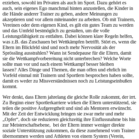
erziehen, sowohl im Privaten als auch im Sport. Dazu gehört es
auch, sein eigenes Ego manchmal hinten anzustellen, die Kinder in
die Hände anderer Trainer zu geben, andere Meinungen zu
akzeptieren und vor allem miteinander zu arbeiten. Ob mit Trainern,
Vereinen oder dem eigenen Kind, es gilt ein gutes Team zu werden
und das Umfeld bestmöglich zu gestalten, um die volle
Leistungsfähigkeit zu entfalten. Dabei können klare Regeln helfen,
was z.B. das Zuschauen bei Wettkämpfen betrifft. Stört es, wenn die
Eltern im Blickfeld sind und noch mehr Nervosität als der
Sprössling ausstrahlen? Wann ist Sendepause für die Eltern, damit
sie die Wettkampfvorbereitung nicht unterbrechen? Welche Worte
sollte man vor und nach einem Wettkampf besser bleiben
lassen? Alles Dinge und Themen, die man offen und ehrlich im
Vorfeld einmal mit Trainern und Sportlern besprochen haben sollte,
damit es weder zu Missverständnissen noch zu Leistungseinbußen
kommt.
Wer denkt, dass Eltern jahrelang die gleiche Rolle zukommt, der irrt.
Zu Beginn einer Sportlerkarriere wirken die Eltern unterstützend, sie
teilen die positive Aufgeregtheit und sind als Mentoren erwünscht.
Mit der Zeit der Entwicklung bringen sie zwar mehr und mehr
„Opfer“, doch sie reduzieren gleichzeitig ihre Einflussnahme bis hin
zur Meisterschaftsebene, bei der Eltern immer weniger direkte
soziale Unterstützung zukommen, da diese zunehmend vom Trainer
übernommen werden und Athleten von einem System (Verein,