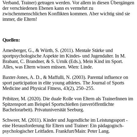
Verband, Trainer) getragen werden. Vor allem in diesen Übergängen
der verschiedenen Ebenen kann es vermehrt zu
zwischenmenschlichen Konflikten kommen. Aber wichtig sind sie
immer, die Eltern!
Quellen:
Amesberger, G., & Würth, S. (2011). Mentale Stärke und
sportpsychologische Aspekte im Kindes- und Jugendalter. In M.
Brabant, C. Brandner, & S. Urnik (Eds.), Mein Kind im Sport.
Alles, was Eltern wissen müssen. Wien: Linde.
Baxter-Jones, A. D., & Maffulli, N. (2003). Parental influence on
sport participation in elite young athletes. The Journal of Sports
Medicine and Physical Fitness, 43(2), 250–255.
Pribitzer, M. (2020). Die duale Rolle von Eltern als TrainerInnen im
Spitzensport am Beispiel Sportschießen (unveröffentlichte
Bachelorarbeit). Privatuniversität Seeburg.
Schweer, M. (2011). Kinder und Jugendliche im Leistungssport -
eine Herausforderung für Eltern und Trainer: Ein pädagogisch-
psychologischer Leitfaden. Frankfurt/Main: Peter Lang.