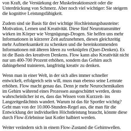
von Kraft, die Verstärkung der Muskelreaktionszeit oder die
Unterdrückung von Schmerz. Aber noch viel wichtiger: Sie steigern
die kognitive Leistungsfähigkeit.
Zudem sind sie Basis für drei wichtige Hochleistungsbausteine:
Motivation, Lernen und Kreativität. Diese fünf Neurotransmitter
wirken im Körper wie Vergnügungs-Drogen. Sie helfen uns mehr
Informationen in kürzerer Zeit aufzunehmen, diesen gleichzeitig
mehr Aufmerksamkeit zu schenken und die hereinkommenden
Informationen mit älteren Ideen zu verknüpfen (Quer-Denken). Es
ist die Basis des kreativen Denkens. Flow kann also Kreativität nicht
nur um 400-700 Prozent erhöhen, sondern das Gehirn auch
dahingehend trainieren, langfristig kreativ zu denken.
Wenn man in einer Welt, in der sich alles immer schneller
entwickelt, erfolgreich sein will, muss man ebenso seine Lernrate
erhöhen. Flow macht genau das. Denn je mehr Neurochemikalien
im Gehirn während eines Prozessen ausgeschüttet werden, desto
wahrscheinlicher ist es, dass das Wissen vom Kurzzeit- ins
Langzeitgedächtnis wandert. Warum ist das für Sportler wichtig?
Geht man von der 10.000-Stunden-Regel aus, die man für die
Entwicklung der individuellen Höchstleistung braucht, könnte diese
durch Flow-Erlebnisse laut Kotler halbiert werden.
Weiter verändern sich in einem Flow-Zustand die Gehirnwellen.