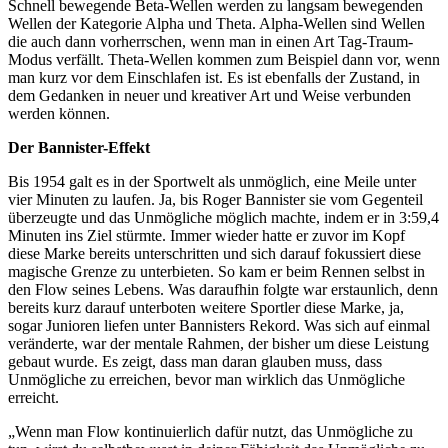
Schnell bewegende Beta-Wellen werden zu langsam bewegenden
Wellen der Kategorie Alpha und Theta. Alpha-Wellen sind Wellen
die auch dann vorherrschen, wenn man in einen Art Tag-Traum-
Modus verfällt. Theta-Wellen kommen zum Beispiel dann vor, wenn
man kurz vor dem Einschlafen ist. Es ist ebenfalls der Zustand, in
dem Gedanken in neuer und kreativer Art und Weise verbunden
werden können.
Der Bannister-Effekt
Bis 1954 galt es in der Sportwelt als unmöglich, eine Meile unter
vier Minuten zu laufen. Ja, bis Roger Bannister sie vom Gegenteil
überzeugte und das Unmögliche möglich machte, indem er in 3:59,4
Minuten ins Ziel stürmte. Immer wieder hatte er zuvor im Kopf
diese Marke bereits unterschritten und sich darauf fokussiert diese
magische Grenze zu unterbieten. So kam er beim Rennen selbst in
den Flow seines Lebens. Was daraufhin folgte war erstaunlich, denn
bereits kurz darauf unterboten weitere Sportler diese Marke, ja,
sogar Junioren liefen unter Bannisters Rekord. Was sich auf einmal
veränderte, war der mentale Rahmen, der bisher um diese Leistung
gebaut wurde. Es zeigt, dass man daran glauben muss, dass
Unmögliche zu erreichen, bevor man wirklich das Unmögliche
erreicht.
„Wenn man Flow kontinuierlich dafür nutzt, das Unmögliche zu