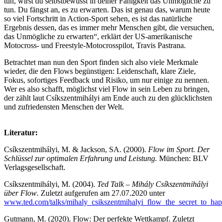
tun, wirst du selbstbewusst in deiner Fähigkeit das Unmögliche zu
tun. Du fängst an, es zu erwarten. Das ist genau das, warum heute
so viel Fortschritt in Action-Sport sehen, es ist das natürliche
Ergebnis dessen, das es immer mehr Menschen gibt, die versuchen,
das Unmögliche zu erwarten“, erklärt der US-amerikanische
Motocross- und Freestyle-Motocrosspilot, Travis Pastrana.
Betrachtet man nun den Sport finden sich also viele Merkmale
wieder, die den Flows begünstigen: Leidenschaft, klare Ziele,
Fokus, sofortiges Feedback und Risiko, um nur einige zu nennen.
Wer es also schafft, möglichst viel Flow in sein Leben zu bringen,
der zählt laut Csíkszentmihályi am Ende auch zu den glücklichsten
und zufriedensten Menschen der Welt.
Literatur:
Csíkszentmihályi, M. & Jackson, SA. (2000).
Flow im Sport. Der
Schlüssel zur optimalen Erfahrung und Leistung.
München: BLV
Verlagsgesellschaft.
Csíkszentmihályi, M. (2004).
Ted Talk – Mihály Csíkszentmihályi
über Flow
. Zuletzt aufgerufen am 27.07.2020 unter
www.ted.com/talks/mihaly_csikszentmihalyi_flow_the_secret_to_hap
Gutmann, M. (2020). Flow: Der perfekte Wettkampf. Zuletzt