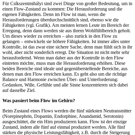
Für Csíkszentmihályi sind zwei Dinge von großer Bedeutung, um in
einen Flow-Zustand zu kommen: Die Herausforderung und die
eigenen Fähigkeiten. Denn im Flow ist man, wenn die
Herausforderungen überdurchschnittlich sind, ebenso wie die
Fähigkeiten (vgl. Grafik). Am meisten lernen Leute im Bereich der
Erregung, denn dann werden sie aus ihrem Wohlfühlbereich geholt.
Um dieses wieder zu erreichen – also zurück in den Flow zu
gelangen – entwickeln sie höhere Fähigkeiten. Ist immer alles unter
Kontrolle, ist das zwar eine sichere Sache, denn man fühlt sich in ihr
wohl, aber nicht sonderlich erregt. Die Situation ist nicht mehr sehr
herausfordernd. Wenn man daher aus der Kontrolle in den Flow
eintreten möchte, muss man die Herausforderung erhöhen. Diese
beiden Bereiche sind ideale und gegenüberstellende Bereiche, aus
denen man den Flow erreichen kann. Es geht also um die richtige
Balance und Harmonie zwischen Über- und Unterforderung:
Gedanken, Wille, Gefühle und alle Sinne konzentrieren sich dabei
auf dasselbe Ziel.
Was passiert beim Flow im Gehirn?
Beim Zustand eines Flows werden die fünf stärksten Neutransmitter
(Norepinephrin, Dopamin, Endorphine, Anandamid, Serotonin)
ausgeschüttet, die ein Hirn produzieren kann. Flow ist der einzige
Zustand, indem alle fünf auf einmal produziert werden. Alle fünf
stärken die physische Leistungsfähigkeit, z.B. durch die Steigerung