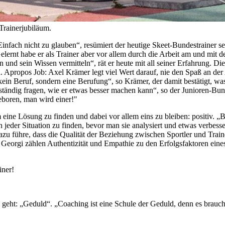
 Trainerjubiläum.
„Einfach nicht zu glauben“, resümiert der heutige Skeet-Bundestrainer
ernt habe er als Trainer aber vor allem durch die Arbeit am und mit de
en und sein Wissen vermitteln“, rät er heute mit all seiner Erfahrung. 
 Apropos Job: Axel Krämer legt viel Wert darauf, nie den Spaß an der A
 kein Beruf, sondern eine Berufung“, so Krämer, der damit bestätigt, 
h ständig fragen, wie er etwas besser machen kann“, so der Junioren-Bun
eboren, man wird einer!"
em eine Lösung zu finden und dabei vor allem eins zu bleiben: positiv. „Bo
 jeder Situation zu finden, bevor man sie analysiert und etwas verbesse
azu führe, dass die Qualität der Beziehung zwischen Sportler und Train
 Georgi zählen Authentizität und Empathie zu den Erfolgsfaktoren eine
iner!
geht: „Geduld“. „Coaching ist eine Schule der Geduld, denn es brauch