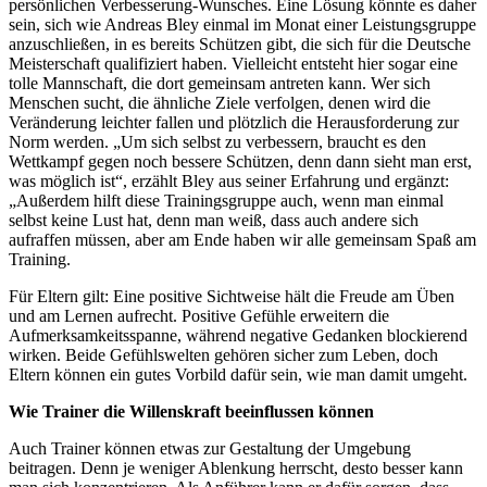
persönlichen Verbesserung-Wunsches. Eine Lösung könnte es daher
sein, sich wie Andreas Bley einmal im Monat einer Leistungsgruppe
anzuschließen, in es bereits Schützen gibt, die sich für die Deutsche
Meisterschaft qualifiziert haben. Vielleicht entsteht hier sogar eine
tolle Mannschaft, die dort gemeinsam antreten kann. Wer sich
Menschen sucht, die ähnliche Ziele verfolgen, denen wird die
Veränderung leichter fallen und plötzlich die Herausforderung zur
Norm werden. „Um sich selbst zu verbessern, braucht es den
Wettkampf gegen noch bessere Schützen, denn dann sieht man erst,
was möglich ist“, erzählt Bley aus seiner Erfahrung und ergänzt:
„Außerdem hilft diese Trainingsgruppe auch, wenn man einmal
selbst keine Lust hat, denn man weiß, dass auch andere sich
aufraffen müssen, aber am Ende haben wir alle gemeinsam Spaß am
Training.
Für Eltern gilt: Eine positive Sichtweise hält die Freude am Üben
und am Lernen aufrecht. Positive Gefühle erweitern die
Aufmerksamkeitsspanne, während negative Gedanken blockierend
wirken. Beide Gefühlswelten gehören sicher zum Leben, doch
Eltern können ein gutes Vorbild dafür sein, wie man damit umgeht.
Wie Trainer die Willenskraft beeinflussen können
Auch Trainer können etwas zur Gestaltung der Umgebung
beitragen. Denn je weniger Ablenkung herrscht, desto besser kann