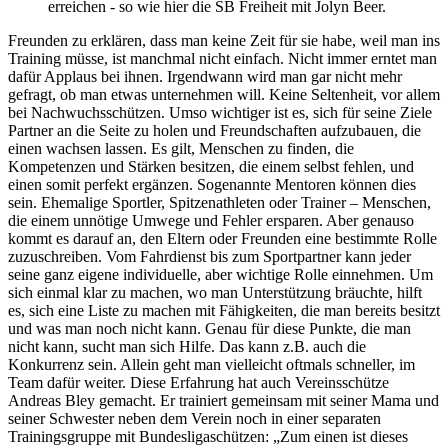
erreichen - so wie hier die SB Freiheit mit Jolyn Beer.
Freunden zu erklären, dass man keine Zeit für sie habe, weil man ins
Training müsse, ist manchmal nicht einfach. Nicht immer erntet man
dafür Applaus bei ihnen. Irgendwann wird man gar nicht mehr
gefragt, ob man etwas unternehmen will. Keine Seltenheit, vor allem
bei Nachwuchsschützen. Umso wichtiger ist es, sich für seine Ziele
Partner an die Seite zu holen und Freundschaften aufzubauen, die
einen wachsen lassen. Es gilt, Menschen zu finden, die
Kompetenzen und Stärken besitzen, die einem selbst fehlen, und
einen somit perfekt ergänzen. Sogenannte Mentoren können dies
sein. Ehemalige Sportler, Spitzenathleten oder Trainer – Menschen,
die einem unnötige Umwege und Fehler ersparen. Aber genauso
kommt es darauf an, den Eltern oder Freunden eine bestimmte Rolle
zuzuschreiben. Vom Fahrdienst bis zum Sportpartner kann jeder
seine ganz eigene individuelle, aber wichtige Rolle einnehmen. Um
sich einmal klar zu machen, wo man Unterstützung bräuchte, hilft
es, sich eine Liste zu machen mit Fähigkeiten, die man bereits besitzt
und was man noch nicht kann. Genau für diese Punkte, die man
nicht kann, sucht man sich Hilfe. Das kann z.B. auch die
Konkurrenz sein. Allein geht man vielleicht oftmals schneller, im
Team dafür weiter. Diese Erfahrung hat auch Vereinsschütze
Andreas Bley gemacht. Er trainiert gemeinsam mit seiner Mama und
seiner Schwester neben dem Verein noch in einer separaten
Trainingsgruppe mit Bundesligaschützen: „Zum einen ist dieses