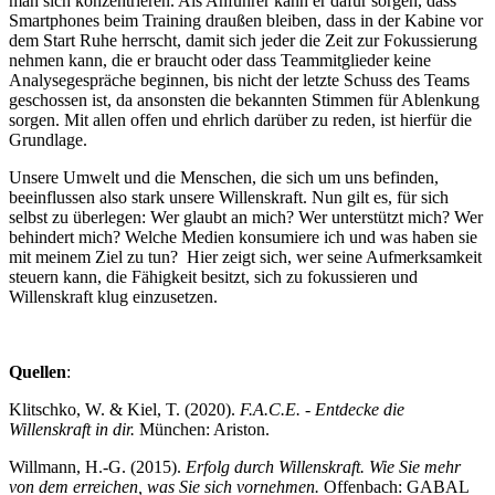
man sich konzentrieren. Als Anführer kann er dafür sorgen, dass
Smartphones beim Training draußen bleiben, dass in der Kabine vor
dem Start Ruhe herrscht, damit sich jeder die Zeit zur Fokussierung
nehmen kann, die er braucht oder dass Teammitglieder keine
Analysegespräche beginnen, bis nicht der letzte Schuss des Teams
geschossen ist, da ansonsten die bekannten Stimmen für Ablenkung
sorgen. Mit allen offen und ehrlich darüber zu reden, ist hierfür die
Grundlage.
Unsere Umwelt und die Menschen, die sich um uns befinden,
beeinflussen also stark unsere Willenskraft. Nun gilt es, für sich
selbst zu überlegen: Wer glaubt an mich? Wer unterstützt mich? Wer
behindert mich? Welche Medien konsumiere ich und was haben sie
mit meinem Ziel zu tun? Hier zeigt sich, wer seine Aufmerksamkeit
steuern kann, die Fähigkeit besitzt, sich zu fokussieren und
Willenskraft klug einzusetzen.
Quellen
:
Klitschko, W. & Kiel, T. (2020).
F.A.C.E. - Entdecke die
Willenskraft in dir.
München: Ariston.
Willmann, H.-G. (2015).
Erfolg durch Willenskraft. Wie Sie mehr
von dem erreichen, was Sie sich vornehmen.
Offenbach: GABAL