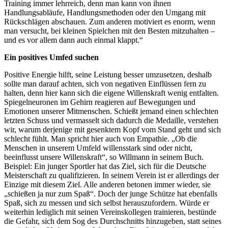
Training immer lehrreich, denn man kann von ihnen
Handlungsabläufe, Handlungsmethoden oder den Umgang mit
Rückschlägen abschauen. Zum anderen motiviert es enorm, wenn
man versucht, bei kleinen Spielchen mit den Besten mitzuhalten –
und es vor allem dann auch einmal klappt.“
Ein positives Umfed suchen
Positive Energie hilft, seine Leistung besser umzusetzen, deshalb
sollte man darauf achten, sich von negativen Einflüssen fern zu
halten, denn hier kann sich die eigene Willenskraft wenig entfalten.
Spiegelneuronen im Gehirn reagieren auf Bewegungen und
Emotionen unserer Mitmenschen. Schießt jemand einen schlechten
letzten Schuss und vermasselt sich dadurch die Medaille, verstehen
wir, warum derjenige mit gesenktem Kopf vom Stand geht und sich
schlecht fühlt. Man spricht hier auch von Empathie. „Ob die
Menschen in unserem Umfeld willensstark sind oder nicht,
beeinflusst unsere Willenskraft“, so Willmann in seinem Buch.
Beispiel: Ein junger Sportler hat das Ziel, sich für die Deutsche
Meisterschaft zu qualifizieren. In seinem Verein ist er allerdings der
Einzige mit diesem Ziel. Alle anderen betonen immer wieder, sie
„schießen ja nur zum Spaß“. Doch der junge Schütze hat ebenfalls
Spaß, sich zu messen und sich selbst herauszufordern. Würde er
weiterhin lediglich mit seinen Vereinskollegen trainieren, bestünde
die Gefahr, sich dem Sog des Durchschnitts hinzugeben, statt seines