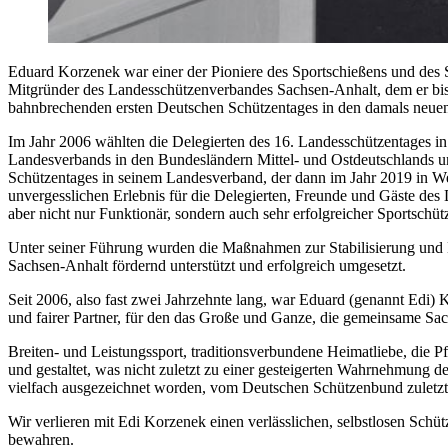
Eduard Korzenek war einer der Pioniere des Sportschießens und des
Mitgründer des Landesschützenverbandes Sachsen-Anhalt, dem er bis 
bahnbrechenden ersten Deutschen Schützentages in den damals neue
Im Jahr 2006 wählten die Delegierten des 16. Landesschützentages 
Landesverbands in den Bundesländern Mittel- und Ostdeutschlands und
Schützentages in seinem Landesverband, der dann im Jahr 2019 in We
unvergesslichen Erlebnis für die Delegierten, Freunde und Gäste des
aber nicht nur Funktionär, sondern auch sehr erfolgreicher Sportschüt
Unter seiner Führung wurden die Maßnahmen zur Stabilisierung und
Sachsen-Anhalt fördernd unterstützt und erfolgreich umgesetzt.
Seit 2006, also fast zwei Jahrzehnte lang, war Eduard (genannt Edi) 
und fairer Partner, für den das Große und Ganze, die gemeinsame Sach
Breiten- und Leistungssport, traditionsverbundene Heimatliebe, die 
und gestaltet, was nicht zuletzt zu einer gesteigerten Wahrnehmung d
vielfach ausgezeichnet worden, vom Deutschen Schützenbund zuletz
Wir verlieren mit Edi Korzenek einen verlässlichen, selbstlosen Sc
bewahren.