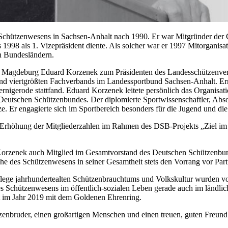
 Schützenwesens in Sachsen-Anhalt nach 1990. Er war Mitgründer der 
1998 als 1. Vizepräsident diente. Als solcher war er 1997 Mitorganis
n Bundesländern.
in Magdeburg Eduard Korzenek zum Präsidenten des Landesschützenver
 viertgrößten Fachverbands im Landessportbund Sachsen-Anhalt. Erneut
rnigerode stattfand. Eduard Korzenek leitete persönlich das Organis
 Deutschen Schützenbundes. Der diplomierte Sportwissenschaftler, Abs
ze. Er engagierte sich im Sportbereich besonders für die Jugend und die
 Erhöhung der Mitgliederzahlen im Rahmen des DSB-Projekts „Ziel im
Korzenek auch Mitglied im Gesamtvorstand des Deutschen Schützenbundes
e des Schützenwesens in seiner Gesamtheit stets den Vorrang vor Partik
Pflege jahrhundertealten Schützenbrauchtums und Volkskultur wurden vo
es Schützenwesens im öffentlich-sozialen Leben gerade auch im ländlic
t im Jahr 2019 mit dem Goldenen Ehrenring.
hützenbruder, einen großartigen Menschen und einen treuen, guten Fre