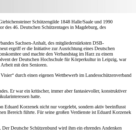
Giebichensteiner Schützengilde 1848 Halle/Saale und 1990
ator des 46. Deutschen Schützentages in Magdeburg, des
bandes Sachsen-Anhalt, des mitgliederstärksten DSB-
 ergriff er die Initiative zur Ausrichtung eines Deutschen
ationskomitee und machte den Verbandstag im Harz zu einem
olvent der Deutschen Hochschule für Körperkultur in Leipzig, war
 Arbeit mit den Senioren.
 Visier“ durch einen eigenen Wettbewerb im Landesschützenverband
. Er war ein kritischer, immer aber fantasievoller, konstruktiver
ularinteressen hatte.
n Eduard Korzenek nicht nur vorgelebt, sondern aktiv beeinflusst
hen Bereich führte. Für seine großen Verdienste ist Eduard Korzenek
und. Der Deutsche Schützenbund wird ihm ein ehrendes Andenken