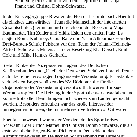
Schulvergleichs auf und vor dem Treppchen mit Tanja
Frank und Christel Dohm-Schwarze.
In der Einsteigergruppe B waren die Hessen fast unter sich. Hier trat
als einziges „auswärtiges“ Team die Mannschaft der Integrierten
Gesamtschule Querum an und erreichte in der Besetzung Maja
Baumgärtel, Tim Zelder und Yildiz Eslem den dritten Platz. Es
siegten Ronja Kuhlmey, Clara Raue und Yasin Altiparmak von der
Drei-Burgen-Schule Felsberg vor dem Team der Johann-Heinrich-
Alsted- Schule aus Mittenaar in der Besetzung Elia Dersch, Emil
Cole und Mika Hannes Gerhardt.
Stefan Rinke, der Vizepräsident Jugend des Deutschen
Schützenbundes und „Chef“ der Deutschen SchützenJugend, freute
sich über eine hervorragend organisierte Veranstaltung. Er bedankte
sich bei den Bogenschützen des SV Böddiger, die für die
Organisation der Veranstaltung verantwortlich waren. Einziger
Wermutstropfen: Die Heizung in der Sporthalle war ausgefallen und
konnte trotz aller Bemühungen nicht wieder zum Laufen gebracht
werden. Besonders erfreulich war das große Interesse der
umliegenden Schulen, die mit mehreren Vertretern vor Ort waren.
Ebenfalls anwesend waren der Vorsitzende des Sportkreises
Schwalm-Eder Ulrich Mathei und Christel Dohm Schwarze, die als
erste weibliche Bogen-Kampfrichterin in Deutschland das
Kampfrichterwesen im Deutschen Schützenbund mit aufgebaut