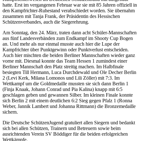
hatte. Erst im vergangenen Februar war sie mit 85 Jahren offiziell in
den Kampfrichter-Ruhestand verabschiedet worden. Sie übernahm
zusammen mit Tanja Frank, der Präsidentin des Hessischen
Schützenverbandes, auch die Siegerehrung.
Am Sonntag, den 24. März, traten dann acht Schüler-Mannschaften
aus fünf Landesverbänden zum Endkampf im Shooty Cup Bogen
an. Und mehr als nur einmal musste auch hier die Lupe der
Kampfrichter über Punktgewinn oder Punktverlust entscheiden.
Auch hier mischten die beiden Berliner Mannschaften wieder ganz
vorne mit. Diesmal konnte das Team Hessen 1 zumindest einer
Berliner Mannschaft den Platz streitig machen. Im Halbfinale
besiegten Till Hermann, Luca Durchdewald und Ole Decher Berlin
2 (Levi Kerk, Milana Lomonos und Lili Zöller) mit 7:3. Im
Wettkampf um die Goldmedaille mussten sie sich dann Berlin 1
(Finja Knaak, Johann Conrad und Pia Kalina) knapp mit 6:5
geschlagen geben und gewannen Silber. Im kleinen Finale konnte
sich Berlin 2 mit einem deutlichen 6:2 Sieg gegen Pfalz 1 (Ronna
Weber, Jannik Lambert und Johanna Rittmann) die Bronzemedaille
sichern.
Die Deutsche SchützenJugend gratuliert allen Siegern und bedankt
sich bei allen Schützen, Trainern und Betreuern sowie beim
ausrichtenden Verein SV Böddiger für die beiden erfolgreichen
Wettkämpfe.