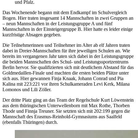
und Pfalz.
Das Wochenende begann mit dem Endkampf im Schulvergleich
Bogen. Hier traten insgesamt 14 Mannschaften in zwei Gruppen an
– neun Mannschaften in der Leistungsgruppe A und fünf
Mannschaften in der Einsteigergruppe B. Hier hatte es leider einige
kurzfristige Absagen gegeben.
Die Teilnehmerinnen und Teilnehmer im Alter ab elf Jahren traten
dabei in Dreier-Mannschaften für ihre jeweiligen Schulen an. Wie
bereits im vergangenen Jahr taten sich dabei in der Leistungsgruppe
die beiden Mannschaften des Schul- und Leistungssportzentrums
Berlin hervor. Sie qualifizierten sich mit deutlichem Abstand für das
Goldmedaillen-Finale und machten die ersten beiden Plätze unter
sich aus. Hier gewannen
Finja Knaak, Johann Conrad und Pia
Kalina
mit 223:221 vor ihren Schulkameraden Levi Kerk, Milana
Lomonos und Lili Zöller.
Der dritte Platz ging an das Team der Regelschule Kurt Löwenstein
aus dem thüringischen Unterwellenborn mit Max Rothe, Thorben
Thode und Finnja Treuner. Sie setzten sich mit 202:199 gegen die
Mannschaft des Erasmus-Reinhold-Gymnasiums aus Saalfeld
(ebenfalls Thüringen) durch.