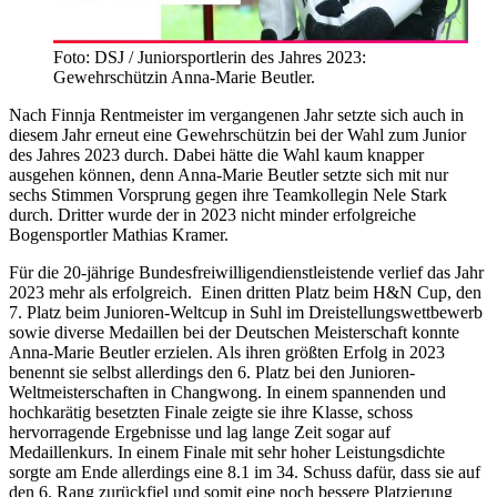
Foto: DSJ / Juniorsportlerin des Jahres 2023:
Gewehrschützin Anna-Marie Beutler.
Nach Finnja Rentmeister im vergangenen Jahr setzte sich auch in
diesem Jahr erneut eine Gewehrschützin bei der Wahl zum Junior
des Jahres 2023 durch. Dabei hätte die Wahl kaum knapper
ausgehen können, denn Anna-Marie Beutler setzte sich mit nur
sechs Stimmen Vorsprung gegen ihre Teamkollegin Nele Stark
durch. Dritter wurde der in 2023 nicht minder erfolgreiche
Bogensportler Mathias Kramer.
Für die 20-jährige Bundesfreiwilligendienstleistende verlief das Jahr
2023 mehr als erfolgreich. Einen dritten Platz beim H&N Cup, den
7. Platz beim Junioren-Weltcup in Suhl im Dreistellungswettbewerb
sowie diverse Medaillen bei der Deutschen Meisterschaft konnte
Anna-Marie Beutler erzielen. Als ihren größten Erfolg in 2023
benennt sie selbst allerdings den 6. Platz bei den Junioren-
Weltmeisterschaften in Changwong. In einem spannenden und
hochkarätig besetzten Finale zeigte sie ihre Klasse, schoss
hervorragende Ergebnisse und lag lange Zeit sogar auf
Medaillenkurs. In einem Finale mit sehr hoher Leistungsdichte
sorgte am Ende allerdings eine 8.1 im 34. Schuss dafür, dass sie auf
den 6. Rang zurückfiel und somit eine noch bessere Platzierung