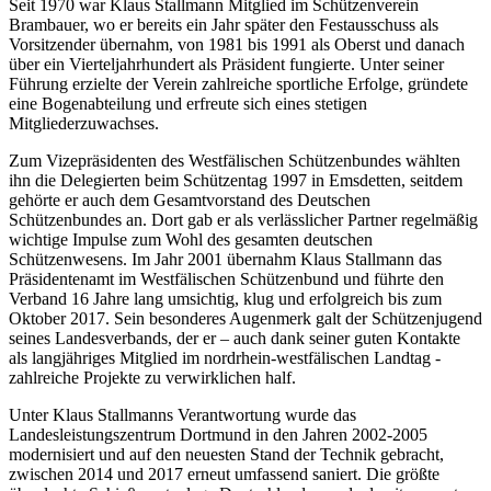
Seit 1970 war Klaus Stallmann Mitglied im Schützenverein
Brambauer, wo er bereits ein Jahr später den Festausschuss als
Vorsitzender übernahm, von 1981 bis 1991 als Oberst und danach
über ein Vierteljahrhundert als Präsident fungierte. Unter seiner
Führung erzielte der Verein zahlreiche sportliche Erfolge, gründete
eine Bogenabteilung und erfreute sich eines stetigen
Mitgliederzuwachses.
Zum Vizepräsidenten des Westfälischen Schützenbundes wählten
ihn die Delegierten beim Schützentag 1997 in Emsdetten, seitdem
gehörte er auch dem Gesamtvorstand des Deutschen
Schützenbundes an. Dort gab er als verlässlicher Partner regelmäßig
wichtige Impulse zum Wohl des gesamten deutschen
Schützenwesens. Im Jahr 2001 übernahm Klaus Stallmann das
Präsidentenamt im Westfälischen Schützenbund und führte den
Verband 16 Jahre lang umsichtig, klug und erfolgreich bis zum
Oktober 2017. Sein besonderes Augenmerk galt der Schützenjugend
seines Landesverbands, der er – auch dank seiner guten Kontakte
als langjähriges Mitglied im nordrhein-westfälischen Landtag -
zahlreiche Projekte zu verwirklichen half.
Unter Klaus Stallmanns Verantwortung wurde das
Landesleistungszentrum Dortmund in den Jahren 2002-2005
modernisiert und auf den neuesten Stand der Technik gebracht,
zwischen 2014 und 2017 erneut umfassend saniert. Die größte