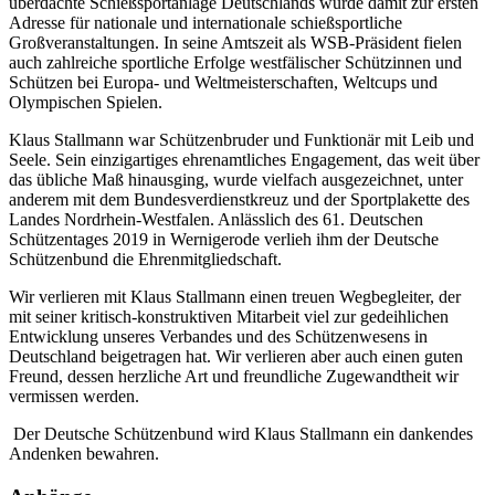
überdachte Schießsportanlage Deutschlands wurde damit zur ersten
Adresse für nationale und internationale schießsportliche
Großveranstaltungen. In seine Amtszeit als WSB-Präsident fielen
auch zahlreiche sportliche Erfolge westfälischer Schützinnen und
Schützen bei Europa- und Weltmeisterschaften, Weltcups und
Olympischen Spielen.
Klaus Stallmann war Schützenbruder und Funktionär mit Leib und
Seele. Sein einzigartiges ehrenamtliches Engagement, das weit über
das übliche Maß hinausging, wurde vielfach ausgezeichnet, unter
anderem mit dem Bundesverdienstkreuz und der Sportplakette des
Landes Nordrhein-Westfalen. Anlässlich des 61. Deutschen
Schützentages 2019 in Wernigerode verlieh ihm der Deutsche
Schützenbund die Ehrenmitgliedschaft.
Wir verlieren mit Klaus Stallmann einen treuen Wegbegleiter, der
mit seiner kritisch-konstruktiven Mitarbeit viel zur gedeihlichen
Entwicklung unseres Verbandes und des Schützenwesens in
Deutschland beigetragen hat. Wir verlieren aber auch einen guten
Freund, dessen herzliche Art und freundliche Zugewandtheit wir
vermissen werden.
Der Deutsche Schützenbund wird Klaus Stallmann ein dankendes
Andenken bewahren.