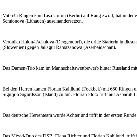
Mit 635 Ringen kam Lisa Unruh (Berlin) auf Rang zwölf, hat in der er
Semionova (Lithauen) auseinandersetzen.
Veronika Haidn-Tschalova (Deggendorf), die dritte Starterin in dies
(Slowenien) gegen Jailagul Ramazanowa (Aserbaidschan).
Das Damen-Trio kam im Mannschaftswettbewerb hinter Russland mit 19
Bei den Herren kamen Florian Kahllund (Fockbek) mit 650 Ringen und
Sigurjon Sigurdsson (Island) zu tun, Florian Floto trifft auf Asparu
Das deutsche Herrenteam wurde Achter und trifft in der ersten Rund
Das Mixed-Duo des DSB, Elena Richter und Florian Kahllund, trifft 