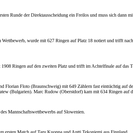
sten Runde der Direktausscheidung ein Freilos und muss sich dann mit d
em Wettbewerb, wurde mit 627 Ringen auf Platz 18 notiert und trifft na
08 Ringen auf den zweiten Platz und trifft im Achtelfinale auf das 
 Florian Floto (Braunschweig) mit 649 Zählern fast einträchtig auf d
h Latew (Bulgarien). Marc Rudow (Oberstdorf) kam mit 634 Ringen auf d
e des Mannschaftswettbewerbs auf Slowenien.
im ersten Match auf Taru Kuoppa und Antti Tekoniemi aus Finnland.