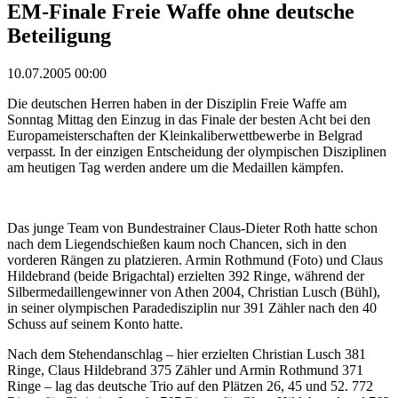
EM-Finale Freie Waffe ohne deutsche
Beteiligung
10.07.2005 00:00
Die deutschen Herren haben in der Disziplin Freie Waffe am
Sonntag Mittag den Einzug in das Finale der besten Acht bei den
Europameisterschaften der Kleinkaliberwettbewerbe in Belgrad
verpasst. In der einzigen Entscheidung der olympischen Disziplinen
am heutigen Tag werden andere um die Medaillen kämpfen.
Das junge Team von Bundestrainer Claus-Dieter Roth hatte schon
nach dem Liegendschießen kaum noch Chancen, sich in den
vorderen Rängen zu platzieren. Armin Rothmund (Foto) und Claus
Hildebrand (beide Brigachtal) erzielten 392 Ringe, während der
Silbermedaillengewinner von Athen 2004, Christian Lusch (Bühl),
in seiner olympischen Paradedisziplin nur 391 Zähler nach den 40
Schuss auf seinem Konto hatte.
Nach dem Stehendanschlag – hier erzielten Christian Lusch 381
Ringe, Claus Hildebrand 375 Zähler und Armin Rothmund 371
Ringe – lag das deutsche Trio auf den Plätzen 26, 45 und 52. 772