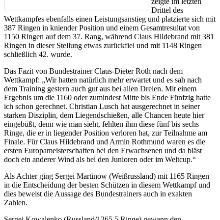
zeigte im letzten
Drittel des
Wettkampfes ebenfalls einen Leistungsanstieg und platzierte sich mit
387 Ringen in kniender Position und einem Gesamtresultat von
1150 Ringen auf dem 37. Rang, während Claus Hildebrand mit 381
Ringen in dieser Stellung etwas zurückfiel und mit 1148 Ringen
schließlich 42. wurde.
Das Fazit von Bundestrainer Claus-Dieter Roth nach dem
Wettkampf: „Wir hatten natürlich mehr erwartet und es sah nach
dem Training gestern auch gut aus bei allen Dreien. Mit einem
Ergebnis um die 1160 oder zumindest Mitte bis Ende Fünfzig hatte
ich schon gerechnet. Christian Lusch hat ausgerechnet in seiner
starken Disziplin, dem Liegendschießen, alle Chancen heute hier
eingebüßt, denn wie man sieht, fehlten ihm diese fünf bis sechs
Ringe, die er in liegender Position verloren hat, zur Teilnahme am
Finale. Für Claus Hildebrand und Armin Rothmund waren es die
ersten Europameisterschaften bei den Erwachsenen und da bläst
doch ein anderer Wind als bei den Junioren oder im Weltcup.“
Als Achter ging Sergei Martinow (Weißrussland) mit 1165 Ringen
in die Entscheidung der besten Schützen in diesem Wettkampf und
dies beweist die Aussage des Bundestrainers auch in exakten
Zahlen.
Sergei Kowalenko (Russland/1265,5 Ringe) gewann den