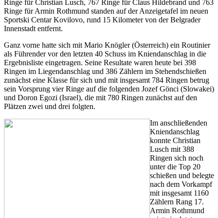
Ringe für Christian Lusch, 767 Ringe für Claus Hildebrand und 763
Ringe für Armin Rothmund standen auf der Anzeigetafel im neuen
Sportski Centar Kovilovo, rund 15 Kilometer von der Belgrader
Innenstadt entfernt.
Ganz vorne hatte sich mit Mario Knögler (Österreich) ein Routinier
als Führender vor den letzten 40 Schuss im Kniendanschlag in die
Ergebnisliste eingetragen. Seine Resultate waren heute bei 398
Ringen im Liegendanschlag und 386 Zählern im Stehendschießen
zunächst eine Klasse für sich und mit insgesamt 784 Ringen betrug
sein Vorsprung vier Ringe auf die folgenden Jozef Gönci (Slowakei)
und Doron Egozi (Israel), die mit 780 Ringen zunächst auf den
Plätzen zwei und drei folgten.
Im anschließenden
Kniendanschlag
konnte Christian
Lusch mit 388
Ringen sich noch
unter die Top 20
schießen und belegte
nach dem Vorkampf
mit insgesamt 1160
Zählern Rang 17.
Armin Rothmund