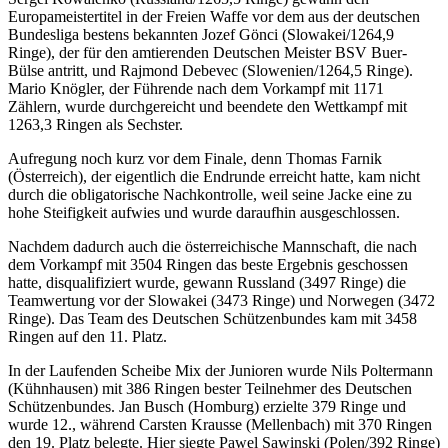
Europameistertitel in der Freien Waffe vor dem aus der deutschen
Bundesliga bestens bekannten Jozef Gönci (Slowakei/1264,9
Ringe), der für den amtierenden Deutschen Meister BSV Buer-
Bülse antritt, und Rajmond Debevec (Slowenien/1264,5 Ringe).
Mario Knögler, der Führende nach dem Vorkampf mit 1171
Zählern, wurde durchgereicht und beendete den Wettkampf mit
1263,3 Ringen als Sechster.
Aufregung noch kurz vor dem Finale, denn Thomas Farnik
(Österreich), der eigentlich die Endrunde erreicht hatte, kam nicht
durch die obligatorische Nachkontrolle, weil seine Jacke eine zu
hohe Steifigkeit aufwies und wurde daraufhin ausgeschlossen.
Nachdem dadurch auch die österreichische Mannschaft, die nach
dem Vorkampf mit 3504 Ringen das beste Ergebnis geschossen
hatte, disqualifiziert wurde, gewann Russland (3497 Ringe) die
Teamwertung vor der Slowakei (3473 Ringe) und Norwegen (3472
Ringe). Das Team des Deutschen Schützenbundes kam mit 3458
Ringen auf den 11. Platz.
In der Laufenden Scheibe Mix der Junioren wurde Nils Poltermann
(Kühnhausen) mit 386 Ringen bester Teilnehmer des Deutschen
Schützenbundes. Jan Busch (Homburg) erzielte 379 Ringe und
wurde 12., während Carsten Krausse (Mellenbach) mit 370 Ringen
den 19. Platz belegte. Hier siegte Pawel Sawinski (Polen/392 Ringe)