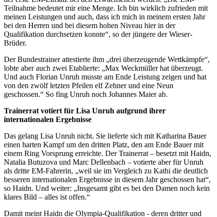
Teilnahme bedeutet mir eine Menge. Ich bin wirklich zufrieden mit
meinen Leistungen und auch, dass ich mich in meinem ersten Jahr
bei den Herren und bei diesem hohen Niveau hier in der
Qualifikation durchsetzen konnte“, so der jüngere der Wieser-
Brüder.
Der Bundestrainer attestierte ihm „drei überzeugende Wettkämpfe“,
lobte aber auch zwei Etablierte: „Max Weckmüller hat überzeugt.
Und auch Florian Unruh musste am Ende Leistung zeigen und hat
von den zwölf letzten Pfeilen elf Zehner und eine Neun
geschossen.“ So fing Unruh noch Johannes Maier ab.
Trainerrat votiert für Lisa Unruh aufgrund ihrer
internationalen Ergebnisse
Das gelang Lisa Unruh nicht. Sie lieferte sich mit Katharina Bauer
einen harten Kampf um den dritten Platz, den am Ende Bauer mit
einem Ring Vorsprung erreichte. Der Trainerrat – besetzt mit Haidn,
Natalia Butuzova und Marc Dellenbach – votierte aber für Unruh
als dritte EM-Fahrerin, „weil sie im Vergleich zu Kathi die deutlich
besseren internationalen Ergebnisse in diesem Jahr geschossen hat“,
so Haidn. Und weiter: „Insgesamt gibt es bei den Damen noch kein
klares Bild – alles ist offen.“
Damit meint Haidn die Olympia-Qualifikation - deren dritter und