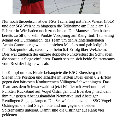
Nur noch theoretisch ist der FSG Tacherting mit Felix Wieser (Foto)
und der SGi Welzheim hingegen die Teilnahme am Finale am 18.
Februar in Wiesbaden noch zu nehmen. Die Mannschaften haben
bereits zwölf und zehn Punkte Vorsprung auf Rang fünf. Tacherting
gelang der Durchmarsch, das Team um den Altinternationalen
Armin Garnreiter gewann alle sieben Matches und gab lediglich
fünf Satzpunkte ab, davon vier beim 6:4-Erfolg über Welzheim.
Dies war zugleich der einzige doppelte Punktverlust der Schwaben,
die sonst nur Siege einfuhren. Damit setzten sich beide Spitzenteams
vom Rest der Liga etwas ab.
Im Kampf um das Finale behauptete die BSG Ebersberg mit nur
Siegen ihre Position und schaffte im letzten Duell einen 6:2-Erfolg
gegen den härtesten Konkurrenten Villingen-Schwenningen. Das
Team aus dem Schwarzwald ist jetzt Fünfter mit zwei und drei
Punkten Rückstand auf Vogel Östringen und Ebersberg, nachdem
ihm nur gegen Abstiegskandidat Neumarkt und Absteiger
Reutlingen Siege gelangen. Die Schwächen nutzte die SSG Vogel
Östringen, die fünf Siege holte und nur gegen die beiden
Spitzenteams unterlag. Damit sind die Östringer auf Rang vier
geklettert.