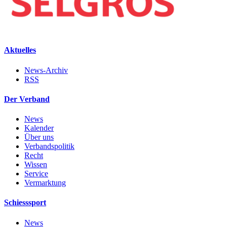
Aktuelles
News-Archiv
RSS
Der Verband
News
Kalender
Über uns
Verbandspolitik
Recht
Wissen
Service
Vermarktung
Schiesssport
News