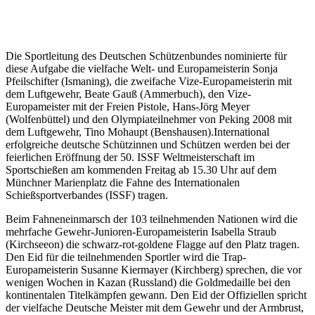
Die Sportleitung des Deutschen Schützenbundes nominierte für
diese Aufgabe die vielfache Welt- und Europameisterin Sonja
Pfeilschifter (Ismaning), die zweifache Vize-Europameisterin mit
dem Luftgewehr, Beate Gauß (Ammerbuch), den Vize-
Europameister mit der Freien Pistole, Hans-Jörg Meyer
(Wolfenbüttel) und den Olympiateilnehmer von Peking 2008 mit
dem Luftgewehr, Tino Mohaupt (Benshausen).International
erfolgreiche deutsche Schützinnen und Schützen werden bei der
feierlichen Eröffnung der 50. ISSF Weltmeisterschaft im
Sportschießen am kommenden Freitag ab 15.30 Uhr auf dem
Münchner Marienplatz die Fahne des Internationalen
Schießsportverbandes (ISSF) tragen.
Beim Fahneneinmarsch der 103 teilnehmenden Nationen wird die
mehrfache Gewehr-Junioren-Europameisterin Isabella Straub
(Kirchseeon) die schwarz-rot-goldene Flagge auf den Platz tragen.
Den Eid für die teilnehmenden Sportler wird die Trap-
Europameisterin Susanne Kiermayer (Kirchberg) sprechen, die vor
wenigen Wochen in Kazan (Russland) die Goldmedaille bei den
kontinentalen Titelkämpfen gewann. Den Eid der Offiziellen spricht
der vielfache Deutsche Meister mit dem Gewehr und der Armbrust,