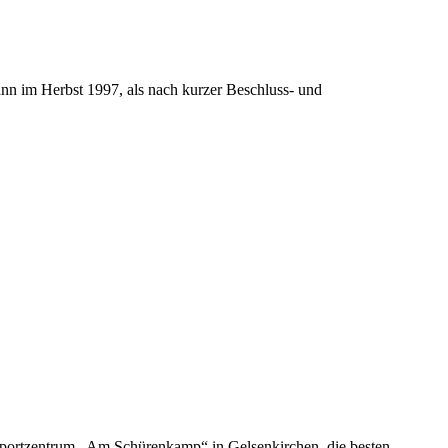
nn im Herbst 1997, als nach kurzer Beschluss- und
Sportzentrum „Am Schürenkamp“ in Gelsenkirchen, die besten