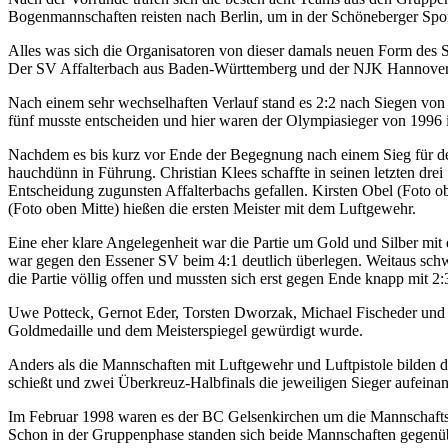
Bogenmannschaften reisten nach Berlin, um in der Schöneberger Sport
Alles was sich die Organisatoren von dieser damals neuen Form des Sp
Der SV Affalterbach aus Baden-Württemberg und der NJK Hannover 
Nach einem sehr wechselhaften Verlauf stand es 2:2 nach Siegen vo
fünf musste entscheiden und hier waren der Olympiasieger von 1996 
Nachdem es bis kurz vor Ende der Begegnung nach einem Sieg für de
hauchdünn in Führung. Christian Klees schaffte in seinen letzten drei
Entscheidung zugunsten Affalterbachs gefallen. Kirsten Obel (Foto ob
(Foto oben Mitte) hießen die ersten Meister mit dem Luftgewehr.
Eine eher klare Angelegenheit war die Partie um Gold und Silber mi
war gegen den Essener SV beim 4:1 deutlich überlegen. Weitaus schwier
die Partie völlig offen und mussten sich erst gegen Ende knapp mit 2
Uwe Potteck, Gernot Eder, Torsten Dworzak, Michael Fischeder und 
Goldmedaille und dem Meisterspiegel gewürdigt wurde.
Anders als die Mannschaften mit Luftgewehr und Luftpistole bilden 
schießt und zwei Überkreuz-Halbfinals die jeweiligen Sieger aufeinan
Im Februar 1998 waren es der BC Gelsenkirchen um die Mannschafts
Schon in der Gruppenphase standen sich beide Mannschaften gegenüber