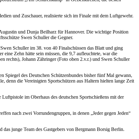
Medien und Zuschauer, realisierte sich im Finale mit dem Luftgewehr.
Augustin und Dunja Beilharz für Hannover. Die wichtige Position
ftsschütze Swen Schuller die Gegner.
wen Schuller im 38. von 40 Finalschüssen das Blatt und ging
r eine Zehn hätte sein müssen, die 9,7 aufleuchtete, war die
en rechts), Johann Zähringer (Foto oben 2.v.r.) und Swen Schuller
 den Spiegel des Deutschen Schützenbundes bisher fünf Mal gewann,
e, denn die Vereinigten Sportschützen aus Haltern hielten lange Zeit
Luftpistole im Oberhaus des deutschen Sportschießens mit der
 treffen nach zwei Vorrundengruppen, in denen „Jeder gegen Jeden“
d das junge Team des Gastgebers von Bergmann Borsig Berlin.