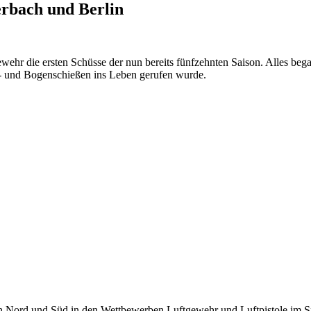
erbach und Berlin
ehr die ersten Schüsse der nun bereits fünfzehnten Saison. Alles bega
- und Bogenschießen ins Leben gerufen wurde.
en Nord und Süd in den Wettbewerben Luftgewehr und Luftpistole im 