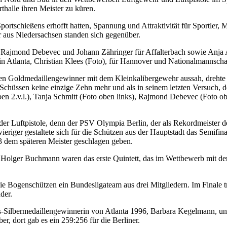
halle ihren Meister zu küren.
ortschießens erhofft hatten, Spannung und Attraktivität für Sportler, 
aus Niedersachsen standen sich gegenüber.
n Rajmond Debevec und Johann Zähringer für Affalterbach sowie Anja 
in Atlanta, Christian Klees (Foto), für Hannover und Nationalmannscha
n Goldmedaillengewinner mit dem Kleinkalibergewehr aussah, drehte S
 Schüssen keine einzige Zehn mehr und als in seinem letzten Versuch, de
en 2.v.l.), Tanja Schmitt (Foto oben links), Rajmond Debevec (Foto ob
t der Luftpistole, denn der PSV Olympia Berlin, der als Rekordmeister
iger gestaltete sich für die Schützen aus der Hauptstadt das Semifinal
:3 dem späteren Meister geschlagen geben.
Holger Buchmann waren das erste Quintett, das im Wettbewerb mit der 
die Bogenschützen ein Bundesligateam aus drei Mitgliedern. Im Finale
der.
-Silbermedaillengewinnerin von Atlanta 1996, Barbara Kegelmann, un
, dort gab es ein 259:256 für die Berliner.