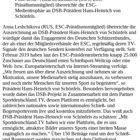
Präsidiumsmitglied) überreichte die ESC-
Medientrophäe an DSB-Präsident Hans-Heinrich von
Schönfels.
Anna Leshchikova (RUS, ESC-Präsidiumsmitglied) überreichte die
Auszeichnung an DSB-Präsident Hans-Heinrich von Schönfels und
würdigte damit das Engagement des Deutschen Schützenbundes,
der als einer der Mitgliedsverbände der ESC, regelmäßig deren TV-
Signale den deutschen Sendern kostenfrei zur Verfügung stellt. Seit
Februar 2019 haben laut des ESC-Präsidentenberichts knapp 25.000
Zuschauer aus Deutschland einen Schießsport-Weltcup oder eine
Welt- bzw. Europameisterschaft via Internet-Streaming verfolgt.
„Wir freuen uns über diese Auszeichnung und nehmen sie als
Motivation, unsere Medienarbeit stetig auszubauen, zu verbessern
und noch mehr Menschen für unseren Sport zu begeistern“, so
Präsident Hans-Heinrich von Schönfels. Besonders hervorgehoben
wurde dabei das DSB-Projekt in Zusammenarbeit mit dem Partner
Sportdeutschland.TV, dessen Plattform es ermöglicht, bei
zahlreichen nationalen sowie internationalen Schieß- und
Bogensportevents live und kostenlos mitzufiebern. Das weiß auch
DSB-Präsident Hans-Heinrich von Schönfels zu schätzen: „Mit
Sportdeutschland.TV haben wir eine Plattform, die es uns
ermöglicht, attraktive Bilder unseres Sports einer breiten Masse
zugänglich zu machen.“ Über 150 Beiträge rund um den Schieß-
und Bogensport wurden inzwischen auf dem Onlinekanal