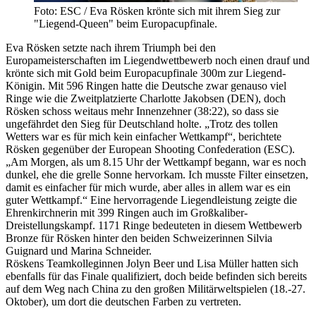
Foto: ESC / Eva Rösken krönte sich mit ihrem Sieg zur
"Liegend-Queen" beim Europacupfinale.
Eva Rösken setzte nach ihrem Triumph bei den
Europameisterschaften im Liegendwettbewerb noch einen drauf und
krönte sich mit Gold beim Europacupfinale 300m zur Liegend-
Königin. Mit 596 Ringen hatte die Deutsche zwar genauso viel
Ringe wie die Zweitplatzierte Charlotte Jakobsen (DEN), doch
Rösken schoss weitaus mehr Innenzehner (38:22), so dass sie
ungefährdet den Sieg für Deutschland holte. „Trotz des tollen
Wetters war es für mich kein einfacher Wettkampf“, berichtete
Rösken gegenüber der European Shooting Confederation (ESC).
„Am Morgen, als um 8.15 Uhr der Wettkampf begann, war es noch
dunkel, ehe die grelle Sonne hervorkam. Ich musste Filter einsetzen,
damit es einfacher für mich wurde, aber alles in allem war es ein
guter Wettkampf.“ Eine hervorragende Liegendleistung zeigte die
Ehrenkirchnerin mit 399 Ringen auch im Großkaliber-
Dreistellungskampf. 1171 Ringe bedeuteten in diesem Wettbewerb
Bronze für Rösken hinter den beiden Schweizerinnen Silvia
Guignard und Marina Schneider.
Röskens Teamkolleginnen Jolyn Beer und Lisa Müller hatten sich
ebenfalls für das Finale qualifiziert, doch beide befinden sich bereits
auf dem Weg nach China zu den großen Militärweltspielen (18.-27.
Oktober), um dort die deutschen Farben zu vertreten.