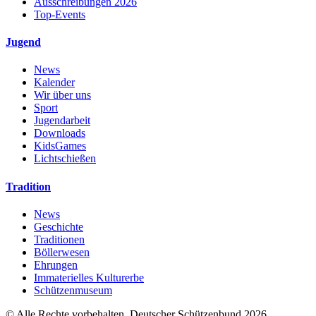
Ausschreibungen 2026
Top-Events
Jugend
News
Kalender
Wir über uns
Sport
Jugendarbeit
Downloads
KidsGames
Lichtschießen
Tradition
News
Geschichte
Traditionen
Böllerwesen
Ehrungen
Immaterielles Kulturerbe
Schützenmuseum
© Alle Rechte vorbehalten. Deutscher Schützenbund 2026