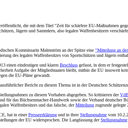
röffentlicht, die mit dem Titel "Zeit für schärfere EU-Maßnahmen ge
chützen, Jägern und Sammlern, also legalen Waffenbesitzern verschärfe
wedischen Kommissarin Malmström an der Spitze eine
"Mitteilung an de
ierung des legalen Waffenbesitzes von Sportschützen und Jägern enthal
013 einen eindeutigen und klaren
Beschluss
gefasst, in dem er festgest
cherheit Aufgabe der Mitgliedstaaten bleibt, mithin die EU insoweit 
egen die EU-Pläne gewandt.
usführlicher Bericht zu diesem Thema ist in der Deutschen Schützenzei
tellungnahmen zu diesem Vorhaben abgegeben. So kritisieren der
Vd
and für das Büchsenmacher-Handwerk sowie der Verband deutscher B
galen Waffenbesitzes und das falsche, der
Mitteilung
zugrunde gelegte 
E, hat in einer
Presseerklärung
und in ihrer
Stellungnahme
vom 10.2.2
stellungen der EU widersprochen. Die Langfassung der
Stellungnahme