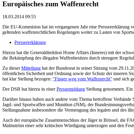
Europäisches zum Waffenrecht
18.03.2014 09:55
Die EU-Kommision hat im vergangenen Jahr eine Pressererklärung ve
geltenden waffenrechtlichen Regelungen weiter zu Lasten von Sports
Pressererklärung
Hierzu hat die Generaldirektion Home Affairs (Inneres) mit der sch
die Bekämpfung des illegalen Waffenbesitzes durch strengere Regelul
Zu dieser
Mitteilung
hat der Bundesrat in seiner Sitzung vom 29.11.2
öffentlichen Sicherheit und Ordnung sowie der Schutz der inneren Si
hat klar Stellung bezogen:
"Finger weg vom Waffenrecht"
und sich g
Der DSB hat hierzu in einer
Pressemeldung
Stellung genommen. Ein a
Darüber hinaus haben auch andere vom Thema betroffene Verbände S
Jagd- und Sportwaffen und Munition (JSM), der Bundesinnungsverb
Stellungnahme insbesondere die Vermengung des legalen und des ille
Auch der europäische Zusammenschluss der Jäger in Brüssel, die FAC
Malmström einer sehr kritischen Würdigung unterzogen und den Fest