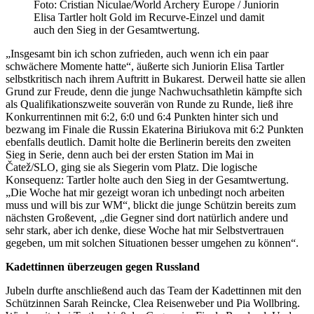
Foto: Cristian Niculae/World Archery Europe / Juniorin
Elisa Tartler holt Gold im Recurve-Einzel und damit
auch den Sieg in der Gesamtwertung.
„Insgesamt bin ich schon zufrieden, auch wenn ich ein paar
schwächere Momente hatte“, äußerte sich Juniorin Elisa Tartler
selbstkritisch nach ihrem Auftritt in Bukarest. Derweil hatte sie allen
Grund zur Freude, denn die junge Nachwuchsathletin kämpfte sich
als Qualifikationszweite souverän von Runde zu Runde, ließ ihre
Konkurrentinnen mit 6:2, 6:0 und 6:4 Punkten hinter sich und
bezwang im Finale die Russin Ekaterina Biriukova mit 6:2 Punkten
ebenfalls deutlich. Damit holte die Berlinerin bereits den zweiten
Sieg in Serie, denn auch bei der ersten Station im Mai in
Čatež/SLO, ging sie als Siegerin vom Platz. Die logische
Konsequenz: Tartler holte auch den Sieg in der Gesamtwertung.
„Die Woche hat mir gezeigt woran ich unbedingt noch arbeiten
muss und will bis zur WM“, blickt die junge Schützin bereits zum
nächsten Großevent, „die Gegner sind dort natürlich andere und
sehr stark, aber ich denke, diese Woche hat mir Selbstvertrauen
gegeben, um mit solchen Situationen besser umgehen zu können“.
Kadettinnen überzeugen gegen Russland
Jubeln durfte anschließend auch das Team der Kadettinnen mit den
Schützinnen Sarah Reincke, Clea Reisenweber und Pia Wollbring.