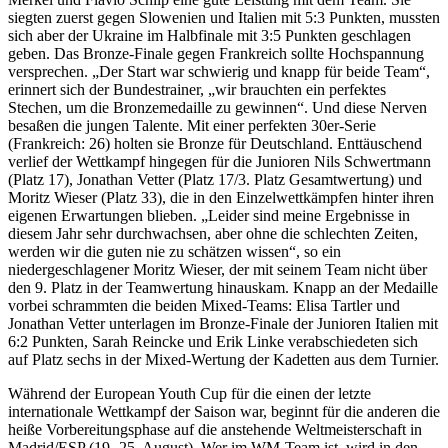
siegten zuerst gegen Slowenien und Italien mit 5:3 Punkten, mussten
sich aber der Ukraine im Halbfinale mit 3:5 Punkten geschlagen
geben. Das Bronze-Finale gegen Frankreich sollte Hochspannung
versprechen. „Der Start war schwierig und knapp für beide Team“,
erinnert sich der Bundestrainer, „wir brauchten ein perfektes
Stechen, um die Bronzemedaille zu gewinnen“. Und diese Nerven
besaßen die jungen Talente. Mit einer perfekten 30er-Serie
(Frankreich: 26) holten sie Bronze für Deutschland. Enttäuschend
verlief der Wettkampf hingegen für die Junioren Nils Schwertmann
(Platz 17), Jonathan Vetter (Platz 17/3. Platz Gesamtwertung) und
Moritz Wieser (Platz 33), die in den Einzelwettkämpfen hinter ihren
eigenen Erwartungen blieben. „Leider sind meine Ergebnisse in
diesem Jahr sehr durchwachsen, aber ohne die schlechten Zeiten,
werden wir die guten nie zu schätzen wissen“, so ein
niedergeschlagener Moritz Wieser, der mit seinem Team nicht über
den 9. Platz in der Teamwertung hinauskam. Knapp an der Medaille
vorbei schrammten die beiden Mixed-Teams: Elisa Tartler und
Jonathan Vetter unterlagen im Bronze-Finale der Junioren Italien mit
6:2 Punkten, Sarah Reincke und Erik Linke verabschiedeten sich
auf Platz sechs in der Mixed-Wertung der Kadetten aus dem Turnier.
Während der European Youth Cup für die einen der letzte
internationale Wettkampf der Saison war, beginnt für die anderen die
heiße Vorbereitungsphase auf die anstehende Weltmeisterschaft in
Madrid/ESP (19.-25. August). Wer im WM-Team ist, wird in den