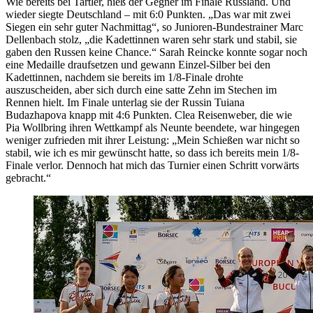
Wie bereits bei Tartler, hieß der Gegner im Finale Russland. Und
wieder siegte Deutschland – mit 6:0 Punkten. „Das war mit zwei
Siegen ein sehr guter Nachmittag“, so Junioren-Bundestrainer Marc
Dellenbach stolz, „die Kadettinnen waren sehr stark und stabil, sie
gaben den Russen keine Chance.“ Sarah Reincke konnte sogar noch
eine Medaille draufsetzen und gewann Einzel-Silber bei den
Kadettinnen, nachdem sie bereits im 1/8-Finale drohte
auszuscheiden, aber sich durch eine satte Zehn im Stechen im
Rennen hielt. Im Finale unterlag sie der Russin Tuiana
Budazhapova knapp mit 4:6 Punkten. Clea Reisenweber, die wie
Pia Wollbring ihren Wettkampf als Neunte beendete, war hingegen
weniger zufrieden mit ihrer Leistung: „Mein Schießen war nicht so
stabil, wie ich es mir gewünscht hatte, so dass ich bereits mein 1/8-
Finale verlor. Dennoch hat mich das Turnier einen Schritt vorwärts
gebracht.“