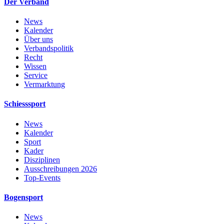
Der Verband
News
Kalender
Über uns
Verbandspolitik
Recht
Wissen
Service
Vermarktung
Schiesssport
News
Kalender
Sport
Kader
Disziplinen
Ausschreibungen 2026
Top-Events
Bogensport
News