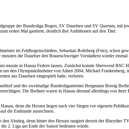
dgruppe der Bundesliga Bogen, SV Dauelsen und SV Querum, mit jewei
m ersten Mal gastierte, deutlich ihre Ambitionen auf den Titel.
tmeister im Feldbogenschießen, Sebastian Rohrberg (Foto), schon gewo
mussten die Dauelser den Braunschweiger Vorstädtern wieder einmal d
erum musste in Hanau Federn lassen. Zunächst konnte Sherwood BSC H
am um den Olympiateilnehmer von Athen 2004, Michael Frankenberg, m
ten aus Dauelsen eingespielt hatte, verloren.
aufdorf und der zweimalige Bundesligameister Bergmann Borsig Berlin 
echtigen. Die Berliner waren in Hanau diesmal allerdings von ihrer B
b Hanau, denn die Hessen liegen nach vier Siegen vor eigenem Publik
 auf die Endrunde ausrechnen.
gen den Abstieg, denn hinter den Hessen rangiert derzeit der Rheydte
in die 2. Liga am Ende der Saison bedeuten würde.