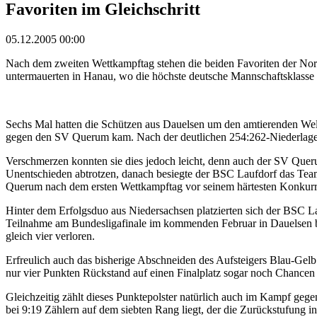
Favoriten im Gleichschritt
05.12.2005 00:00
Nach dem zweiten Wettkampftag stehen die beiden Favoriten der Nor
untermauerten in Hanau, wo die höchste deutsche Mannschaftsklasse zu
Sechs Mal hatten die Schützen aus Dauelsen um den amtierenden Wel
gegen den SV Querum kam. Nach der deutlichen 254:262-Niederlage 
Verschmerzen konnten sie dies jedoch leicht, denn auch der SV Qu
Unentschieden abtrotzen, danach besiegte der BSC Laufdorf das Te
Querum nach dem ersten Wettkampftag vor seinem härtesten Konkurren
Hinter dem Erfolgsduo aus Niedersachsen platzierten sich der BSC L
Teilnahme am Bundesligafinale im kommenden Februar in Dauelsen ber
gleich vier verloren.
Erfreulich auch das bisherige Abschneiden des Aufsteigers Blau-Gel
nur vier Punkten Rückstand auf einen Finalplatz sogar noch Chancen
Gleichzeitig zählt dieses Punktepolster natürlich auch im Kampf ge
bei 9:19 Zählern auf dem siebten Rang liegt, der die Zurückstufung 