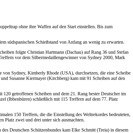
peltrap ohne ihre Waffen auf den Start einstellen. Bis zum
uf dem südspanischen Schießstand von Anfang an wenig zu erwarten.
cheiben folgte Christian Hartmann (Dachau) auf Rang 36 und Stefan
Treffern vor dem Silbermedaillengewinner von Sydney 2000, Mark
tte von Sydney, Kimberly Rhode (USA), durchsetzen, die eine Scheibe
egen und Susanne Kiermayer (Kirchberg) kam mit 91 Scheiben auf den
t 120 getroffenen Scheiben und dem 21. Rang bester Deutscher im
l (Ibbenbüren) schließlich mit 115 Treffern auf dem 77. Platz
malen 150 Treffern, die die Einstellung des Weltrekordes bedeuteten,
en Platz zwei und drei unter sich ausmachten.
rin des Deutschen Schützenbundes kam Elke Schmitt (Treia) in diesem