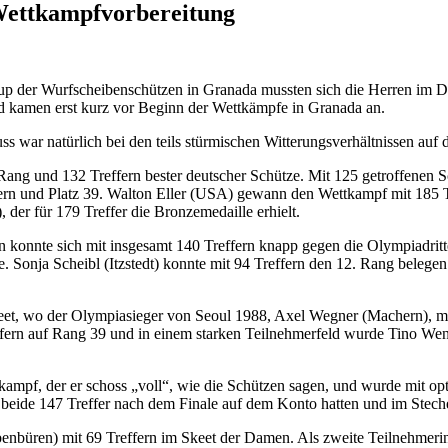
Wettkampfvorbereitung
p der Wurfscheibenschützen in Granada mussten sich die Herren im Dop
d kamen erst kurz vor Beginn der Wettkämpfe in Granada an.
ss war natürlich bei den teils stürmischen Witterungsverhältnissen a
g und 132 Treffern bester deutscher Schütze. Mit 125 getroffenen S
ern und Platz 39. Walton Eller (USA) gewann den Wettkampf mit 185 
 der für 179 Treffer die Bronzemedaille erhielt.
n konnte sich mit insgesamt 140 Treffern knapp gegen die Olympiadri
tte. Sonja Scheibl (Itzstedt) konnte mit 94 Treffern den 12. Rang bel
et, wo der Olympiasieger von Seoul 1988, Axel Wegner (Machern), mi
ern auf Rang 39 und in einem starken Teilnehmerfeld wurde Tino Wenze
ampf, der er schoss „voll“, wie die Schützen sagen, und wurde mit opti
e beide 147 Treffer nach dem Finale auf dem Konto hatten und im Stech
Ibbenbüren) mit 69 Treffern im Skeet der Damen. Als zweite Teilnehme