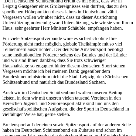
„Den Deutschen Schützenbund erfüllt es mit Stolz, dass wir in
Leipzig Gastgeber eines Großereignisses sein durften, das zu den
sportlichen Höhepunkten dieses Jahres in Deutschland zählt.
Vergessen wollen wir aber nicht, dass zu dieser Ausrichtung
Unterstützung notwendig war. Unterstützung, wie wir sie von Ihrem
Haus, sehr geehrter Herr Minister Schäuble, empfangen haben.
Für viele Spitzensportverbände wäre es sicherlich ohne Ihre
Förderung nicht mehr möglich, globale Titelkämpfe mit so viel
Teilnehmern auszurichten. Der deutsche Amateursport benötigt
seine institutionellen Förderer seitens des Bundes und der Länder
und wir sind Ihnen dankbar, dass Sie trotz schwieriger
Haushaltslage so engagiert hinter diesem deutschen Sport stehen.
Vergessen möchte ich bei meinem Dank gegenüber dem
Bundesinnenministerium nicht die Stadt Leipzig, den Sächsischen
Schützenbund und natürlich das Bundesland Sachsen.
Auch wir im Deutschen Schützenbund wollen unseren Beitrag
leisten, in dem wir mit unseren vielen tausend Vereinen in den
Bereichen Jugend- und Seniorensport aktiv sind und uns den
gesellschaftspolitischen Aufgaben, die der Sport in Deutschland in
vielfältiger Weise hat, gerne stellen.
Breitensport auf der einen sowie Spitzensport auf der anderen Seite
haben im Deutschen Schützenbund ein Zuhause und schon im
kommenden Jahr werden die deutschen Bogen- und Kugelschützen