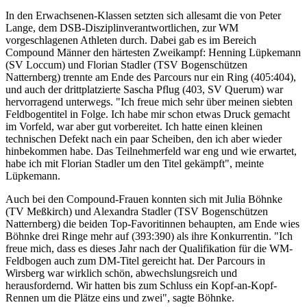
In den Erwachsenen-Klassen setzten sich allesamt die von Peter
Lange, dem DSB-Disziplinverantwortlichen, zur WM
vorgeschlagenen Athleten durch. Dabei gab es im Bereich
Compound Männer den härtesten Zweikampf: Henning Lüpkemann
(SV Loccum) und Florian Stadler (TSV Bogenschützen
Natternberg) trennte am Ende des Parcours nur ein Ring (405:404),
und auch der drittplatzierte Sascha Pflug (403, SV Querum) war
hervorragend unterwegs. "Ich freue mich sehr über meinen siebten
Feldbogentitel in Folge. Ich habe mir schon etwas Druck gemacht
im Vorfeld, war aber gut vorbereitet. Ich hatte einen kleinen
technischen Defekt nach ein paar Scheiben, den ich aber wieder
hinbekommen habe. Das Teilnehmerfeld war eng und wie erwartet,
habe ich mit Florian Stadler um den Titel gekämpft", meinte
Lüpkemann.
Auch bei den Compound-Frauen konnten sich mit Julia Böhnke
(TV Meßkirch) und Alexandra Stadler (TSV Bogenschützen
Natternberg) die beiden Top-Favoritinnen behaupten, am Ende wies
Böhnke drei Ringe mehr auf (393:390) als ihre Konkurrentin. "Ich
freue mich, dass es dieses Jahr nach der Qualifikation für die WM-
Feldbogen auch zum DM-Titel gereicht hat. Der Parcours in
Wirsberg war wirklich schön, abwechslungsreich und
herausfordernd. Wir hatten bis zum Schluss ein Kopf-an-Kopf-
Rennen um die Plätze eins und zwei", sagte Böhnke.