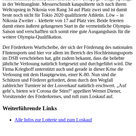
in der Weltrangliste. Messerschmidt katapultierte sich nach ihrem
Weltcupsieg in Nikosia von Rang 34 auf Platz zwei und ist damit
beste noch nicht für Tokio 2020 qualifizierte Athletin. Löw – in
Nikosia Zweiter - kletterte von 17 auf Platz vier. Beide feierten
damit einen äußerst gelungenen Start in die vermeintliche Olympia-
Saison und verschafften sich somit eine gute Ausgangsbasis für die
weitere Olympia-Qualifikation.
Der Förderkreis Wurfscheibe, der sich der Förderung des nationalen
Flintensports und hier vor allem im Bereich des Hochleistungssports
im DSB verschrieben hat, gibt zudem bekannt, dass die beliebte
jährliche Verlosung natürlich fortgesetzt und durchgeführt wird. Die
Firma Krieghoff unterstützt auch und gerade in dieser Krise die
Verlosung mit dem Hauptgewinn, einer K-80. Nun sind die
Schützen und Förderer gefordert, denn durch den Wegfall
zahlreicher Turniere ist der Losverkauf natürlich erschwert. „Auf
geht´s, bieten wir Corona die Stirn!“ appelliert Werner Diener,
Vorsitzender des Förderkreises, und ruft zum Loskauf auf.
Weiterführende Links
Alle Infos zur Lotterie und zum Loskauf