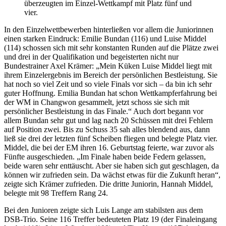
überzeugten im Einzel-Wettkampf mit Platz fünf und
vier.
In den Einzelwettbewerben hinterließen vor allem die Juniorinnen
einen starken Eindruck: Emilie Bundan (116) und Luise Middel
(114) schossen sich mit sehr konstanten Runden auf die Plätze zwei
und drei in der Qualifikation und begeisterten nicht nur
Bundestrainer Axel Krämer: „Mein Küken Luise Middel liegt mit
ihrem Einzelergebnis im Bereich der persönlichen Bestleistung. Sie
hat noch so viel Zeit und so viele Finals vor sich – da bin ich sehr
guter Hoffnung. Emilia Bundan hat schon Wettkampferfahrung bei
der WM in Changwon gesammelt, jetzt schoss sie sich mit
persönlicher Bestleistung in das Finale.“ Auch dort begann vor
allem Bundan sehr gut und lag nach 20 Schüssen mit drei Fehlern
auf Position zwei. Bis zu Schuss 35 sah alles blendend aus, dann
ließ sie drei der letzten fünf Scheiben fliegen und belegte Platz vier.
Middel, die bei der EM ihren 16. Geburtstag feierte, war zuvor als
Fünfte ausgeschieden. „Im Finale haben beide Federn gelassen,
beide waren sehr enttäuscht. Aber sie haben sich gut geschlagen, da
können wir zufrieden sein. Da wächst etwas für die Zukunft heran“,
zeigte sich Krämer zufrieden. Die dritte Juniorin, Hannah Middel,
belegte mit 98 Treffern Rang 24.
Bei den Junioren zeigte sich Luis Lange am stabilsten aus dem
DSB-Trio. Seine 116 Treffer bedeuteten Platz 19 (der Finaleingang