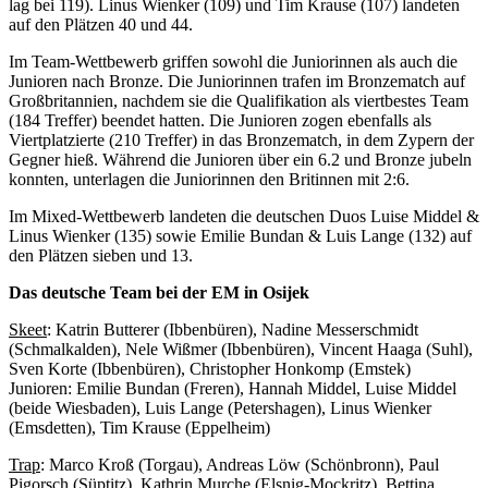
lag bei 119). Linus Wienker (109) und Tim Krause (107) landeten
auf den Plätzen 40 und 44.
Im Team-Wettbewerb griffen sowohl die Juniorinnen als auch die
Junioren nach Bronze. Die Juniorinnen trafen im Bronzematch auf
Großbritannien, nachdem sie die Qualifikation als viertbestes Team
(184 Treffer) beendet hatten. Die Junioren zogen ebenfalls als
Viertplatzierte (210 Treffer) in das Bronzematch, in dem Zypern der
Gegner hieß. Während die Junioren über ein 6.2 und Bronze jubeln
konnten, unterlagen die Juniorinnen den Britinnen mit 2:6.
Im Mixed-Wettbewerb landeten die deutschen Duos Luise Middel &
Linus Wienker (135) sowie Emilie Bundan & Luis Lange (132) auf
den Plätzen sieben und 13.
Das deutsche Team bei der EM in Osijek
Skeet
: Katrin Butterer (Ibbenbüren), Nadine Messerschmidt
(Schmalkalden), Nele Wißmer (Ibbenbüren), Vincent Haaga (Suhl),
Sven Korte (Ibbenbüren), Christopher Honkomp (Emstek)
Junioren: Emilie Bundan (Freren), Hannah Middel, Luise Middel
(beide Wiesbaden), Luis Lange (Petershagen), Linus Wienker
(Emsdetten), Tim Krause (Eppelheim)
Trap
: Marco Kroß (Torgau), Andreas Löw (Schönbronn), Paul
Pigorsch (Süptitz), Kathrin Murche (Elsnig-Mockritz), Bettina