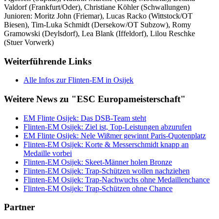
Valdorf (Frankfurt/Oder), Christiane Köhler (Schwallungen)
Junioren: Moritz John (Friemar), Lucas Racko (Wittstock/OT
Biesen), Tim-Luka Schmidt (Dersekow/OT Subzow), Romy
Gramowski (Deylsdorf), Lea Blank (Iffeldorf), Lilou Reschke
(Stuer Vorwerk)
Weiterführende Links
Alle Infos zur Flinten-EM in Osijek
Weitere News zu "ESC Europameisterschaft"
EM Flinte Osijek: Das DSB-Team steht
Flinten-EM Osijek: Ziel ist, Top-Leistungen abzurufen
EM Flinte Osijek: Nele Wißmer gewinnt Paris-Quotenplatz
Flinten-EM Osijek: Korte & Messerschmidt knapp an
Medaille vorbei
Flinten-EM Osijek: Skeet-Männer holen Bronze
Flinten-EM Osijek: Trap-Schützen wollen nachziehen
Flinten-EM Osijek: Trap-Nachwuchs ohne Medaillenchance
Flinten-EM Osijek: Trap-Schützen ohne Chance
Partner