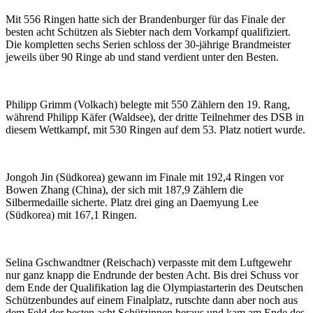
Mit 556 Ringen hatte sich der Brandenburger für das Finale der
besten acht Schützen als Siebter nach dem Vorkampf qualifiziert.
Die kompletten sechs Serien schloss der 30-jährige Brandmeister
jeweils über 90 Ringe ab und stand verdient unter den Besten.
Philipp Grimm (Volkach) belegte mit 550 Zählern den 19. Rang,
während Philipp Käfer (Waldsee), der dritte Teilnehmer des DSB in
diesem Wettkampf, mit 530 Ringen auf dem 53. Platz notiert wurde.
Jongoh Jin (Südkorea) gewann im Finale mit 192,4 Ringen vor
Bowen Zhang (China), der sich mit 187,9 Zählern die
Silbermedaille sicherte. Platz drei ging an Daemyung Lee
(Südkorea) mit 167,1 Ringen.
Selina Gschwandtner (Reischach) verpasste mit dem Luftgewehr
nur ganz knapp die Endrunde der besten Acht. Bis drei Schuss vor
dem Ende der Qualifikation lag die Olympiastarterin des Deutschen
Schützenbundes auf einem Finalplatz, rutschte dann aber noch aus
dem Feld der besten acht Schützinnen heraus und kam am Ende des