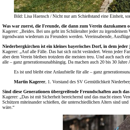
Bild: Lisa Haensch / Nicht nur am Schießstand eine Einheit, s
Was war zuerst, die Freunde, die dann zum Verein dazukamen o
Kagerer: „Beides. Bei uns geht im Schüleralter jeder zu irgendeinem 
irgendwann wiederum zu Freunden werden. Vereinsabende, Ausflüge, di
Niederbergkirchen ist ein kleines bayerisches Dorf, in dem jeder
Kagerer: „Auf alle Fälle. Das hat sich nicht verändert. Wenn jeder Fam
aber dem Verein bleiben trotzdem die meisten treu. Und auch nach ei
alle – ganz generationsunabhängig. Da machen auch 20 bis 30 Jahre A
Es ist und bleibt eine Anlaufstelle für alle – ganz generationsu
Martin Kagerer
, 1. Vorstand des SV Gemütlichkeit Niederber
Sind diese Generationen übergreifende Freundschaften auch das
Kagerer: „Das ist mit Sicherheit bereichernd und das macht einen V
Schützen miteinander schießen, die unterschiedlichen Alters sind u
wäre.“