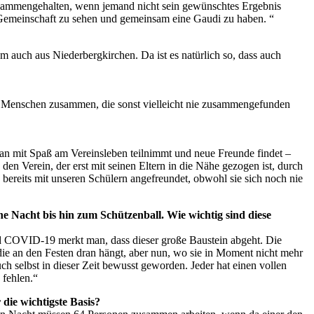
zusammengehalten, wenn jemand nicht sein gewünschtes Ergebnis
die Gemeinschaft zu sehen und gemeinsam eine Gaudi zu haben. “
em auch aus Niederbergkirchen. Da ist es natürlich so, dass auch
h Menschen zusammen, die sonst vielleicht nie zusammengefunden
 man mit Spaß am Vereinsleben teilnimmt und neue Freunde findet –
en Verein, der erst mit seinen Eltern in die Nähe gezogen ist, durch
 bereits mit unseren Schülern angefreundet, obwohl sie sich noch nie
e Nacht bis hin zum Schützenball. Wie wichtig sind diese
nd COVID-19 merkt man, dass dieser große Baustein abgeht. Die
t, die an den Festen dran hängt, aber nun, wo sie in Moment nicht mehr
auch selbst in dieser Zeit bewusst geworden. Jeder hat einen vollen
 fehlen.“
die wichtigste Basis?