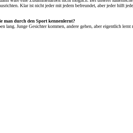
dann wäre eine Zusammenarbeit nicht möglich. Bei unserer italienisc
ichten. Klar ist nicht jeder mit jedem befreundet, aber jeder hilft jed
die man durch den Sport kennenlernt?
ben lang. Junge Gesichter kommen, andere gehen, aber eigentlich lern