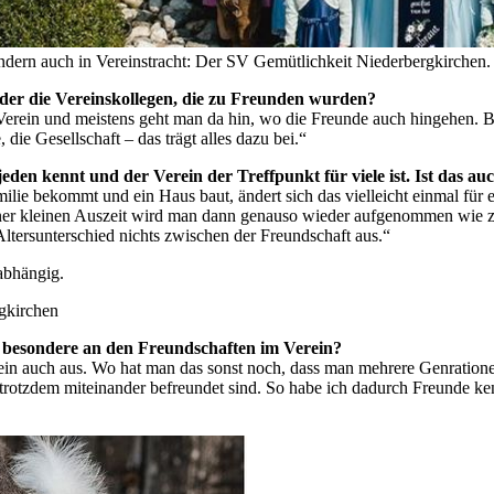
ondern auch in Vereinstracht: Der SV Gemütlichkeit Niederbergkirchen.
der die Vereinskollegen, die zu Freunden wurden?
Verein und meistens geht man da hin, wo die Freunde auch hingehen. Bei
e Gesellschaft – das trägt alles dazu bei.“
 jeden kennt und der Verein der Treffpunkt für viele ist. Ist das 
ilie bekommt und ein Haus baut, ändert sich das vielleicht einmal für ei
ner kleinen Auszeit wird man dann genauso wieder aufgenommen wie zuv
ltersunterschied nichts zwischen der Freundschaft aus.“
nabhängig.
gkirchen
 besondere an den Freundschaften im Verein?
erein auch aus. Wo hat man das sonst noch, dass man mehrere Genratio
nd trotzdem miteinander befreundet sind. So habe ich dadurch Freunde