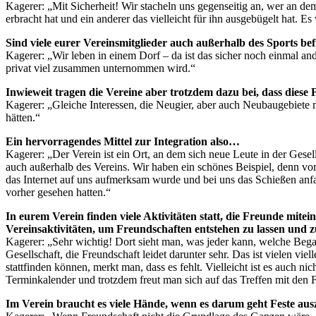
Kagerer: „Mit Sicherheit! Wir stacheln uns gegenseitig an, wer an 
erbracht hat und ein anderer das vielleicht für ihn ausgebügelt hat. 
Sind viele eurer Vereinsmitglieder auch außerhalb des Sports be
Kagerer: „Wir leben in einem Dorf – da ist das sicher noch einmal and
privat viel zusammen unternommen wird.“
Inwieweit tragen die Vereine aber trotzdem dazu bei, dass dies
Kagerer: „Gleiche Interessen, die Neugier, aber auch Neubaugebiet
hätten.“
Ein hervorragendes Mittel zur Integration also…
Kagerer: „Der Verein ist ein Ort, an dem sich neue Leute in der Gese
auch außerhalb des Vereins. Wir haben ein schönes Beispiel, denn vor 
das Internet auf uns aufmerksam wurde und bei uns das Schießen anfan
vorher gesehen hatten.“
In eurem Verein finden viele Aktivitäten statt, die Freunde mit
Vereinsaktivitäten, um Freundschaften entstehen zu lassen und 
Kagerer: „Sehr wichtig! Dort sieht man, was jeder kann, welche Be
Gesellschaft, die Freundschaft leidet darunter sehr. Das ist vielen vi
stattfinden können, merkt man, dass es fehlt. Vielleicht ist es auch ni
Terminkalender und trotzdem freut man sich auf das Treffen mit den
Im Verein braucht es viele Hände, wenn es darum geht Feste ausz