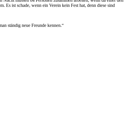
hen Nacht müssen 64 Personen zusammen arbeiten, wenn da einer den
em. Es ist schade, wenn ein Verein kein Fest hat, denn diese sind
t man ständig neue Freunde kennen.“