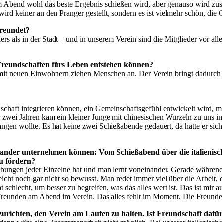
dem Abend wohl das beste Ergebnis schießen wird, aber genauso wird 
Es wird keiner an den Pranger gestellt, sondern es ist vielmehr schön, 
freundet?
ers als in der Stadt – und in unserem Verein sind die Mitglieder vor all
e Freundschaften fürs Leben entstehen können?
e mit neuen Einwohnern ziehen Menschen an. Der Verein bringt dadurc
llschaft integrieren können, ein Gemeinschaftsgefühl entwickelt wird,
zwei Jahren kam ein kleiner Junge mit chinesischen Wurzeln zu uns in d
gen wollte. Es hat keine zwei Schießabende gedauert, da hatte er sich
einander unternehmen können: Vom Schießabend über die italienisch
zu fördern?
gabungen jeder Einzelne hat und man lernt voneinander. Gerade währe
elleicht noch gar nicht so bewusst. Man redet immer viel über die Arbei
cht schlecht, um besser zu begreifen, was das alles wert ist. Das ist mir 
 Freunden am Abend im Verein. Das alles fehlt im Moment. Die Freunde
urichten, den Verein am Laufen zu halten. Ist Freundschaft dafür 