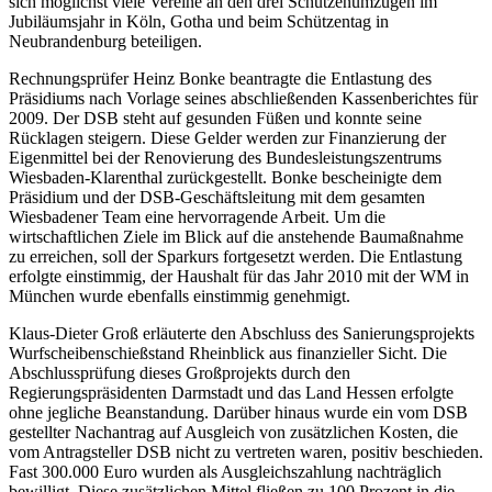
sich möglichst viele Vereine an den drei Schützenumzügen im
Jubiläumsjahr in Köln, Gotha und beim Schützentag in
Neubrandenburg beteiligen.
Rechnungsprüfer Heinz Bonke beantragte die Entlastung des
Präsidiums nach Vorlage seines abschließenden Kassenberichtes für
2009. Der DSB steht auf gesunden Füßen und konnte seine
Rücklagen steigern. Diese Gelder werden zur Finanzierung der
Eigenmittel bei der Renovierung des Bundesleistungszentrums
Wiesbaden-Klarenthal zurückgestellt. Bonke bescheinigte dem
Präsidium und der DSB-Geschäftsleitung mit dem gesamten
Wiesbadener Team eine hervorragende Arbeit. Um die
wirtschaftlichen Ziele im Blick auf die anstehende Baumaßnahme
zu erreichen, soll der Sparkurs fortgesetzt werden. Die Entlastung
erfolgte einstimmig, der Haushalt für das Jahr 2010 mit der WM in
München wurde ebenfalls einstimmig genehmigt.
Klaus-Dieter Groß erläuterte den Abschluss des Sanierungsprojekts
Wurfscheibenschießstand Rheinblick aus finanzieller Sicht. Die
Abschlussprüfung dieses Großprojekts durch den
Regierungspräsidenten Darmstadt und das Land Hessen erfolgte
ohne jegliche Beanstandung. Darüber hinaus wurde ein vom DSB
gestellter Nachantrag auf Ausgleich von zusätzlichen Kosten, die
vom Antragsteller DSB nicht zu vertreten waren, positiv beschieden.
Fast 300.000 Euro wurden als Ausgleichszahlung nachträglich
bewilligt. Diese zusätzlichen Mittel fließen zu 100 Prozent in die