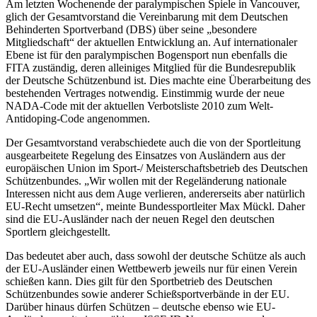
Am letzten Wochenende der paralympischen Spiele in Vancouver,
glich der Gesamtvorstand die Vereinbarung mit dem Deutschen
Behinderten Sportverband (DBS) über seine „besondere
Mitgliedschaft“ der aktuellen Entwicklung an. Auf internationaler
Ebene ist für den paralympischen Bogensport nun ebenfalls die
FITA zuständig, deren alleiniges Mitglied für die Bundesrepublik
der Deutsche Schützenbund ist. Dies machte eine Überarbeitung des
bestehenden Vertrages notwendig. Einstimmig wurde der neue
NADA-Code mit der aktuellen Verbotsliste 2010 zum Welt-
Antidoping-Code angenommen.
Der Gesamtvorstand verabschiedete auch die von der Sportleitung
ausgearbeitete Regelung des Einsatzes von Ausländern aus der
europäischen Union im Sport-/ Meisterschaftsbetrieb des Deutschen
Schützenbundes. „Wir wollen mit der Regeländerung nationale
Interessen nicht aus dem Auge verlieren, andererseits aber natürlich
EU-Recht umsetzen“, meinte Bundessportleiter Max Mückl. Daher
sind die EU-Ausländer nach der neuen Regel den deutschen
Sportlern gleichgestellt.
Das bedeutet aber auch, dass sowohl der deutsche Schütze als auch
der EU-Ausländer einen Wettbewerb jeweils nur für einen Verein
schießen kann. Dies gilt für den Sportbetrieb des Deutschen
Schützenbundes sowie anderer Schießsportverbände in der EU.
Darüber hinaus dürfen Schützen – deutsche ebenso wie EU-