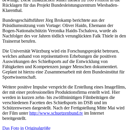
Rücklagen für das Projekt Bundesleistungszentrum Wiesbaden-
Klarenthal.
Bundesgeschäftsführer Jörg Brokamp berichtete aus der
Präsidiumssitzung vom Vortage: Oliver Haidn, Ehemann der
Bogen-Nationalschützin Veronika Haidn-Tschalova, wurde als
Nachfolger des vor Jahren tödlich verunglückten Falk Thiele in den
Trainerrat berufen.
Die Universität Würzburg wird ein Forschungsprojekt betreuen,
welches anhand von repräsentativen Erhebungen die positiven
Auswirkungen des Schießsports auf die Entwicklung von
Fähigkeiten und Kompetenzen junger Menschen dokumentiert.
Geplant ist hierzu eine Zusammenarbeit mit dem Bundesinstitut für
Sportwissenschaft.
Weitere positive Impulse verspricht die Erstellung eines Imagefilms,
der mit einer professionellen Produktionsfirma erstellt wird. Hier
werden in kurzen zehn- bis zwölfminütigen Filmbeiträgen die
verschiedenen Facetten des Schießsports im DSB und im
Schützenwesen dargestellt. Nach der Fertigstellung Mitte Mai wird
der Film unter
http://www.schuetzenbund.tv
im Internet
bereitgestellt.
Das Foto in Originalgröße