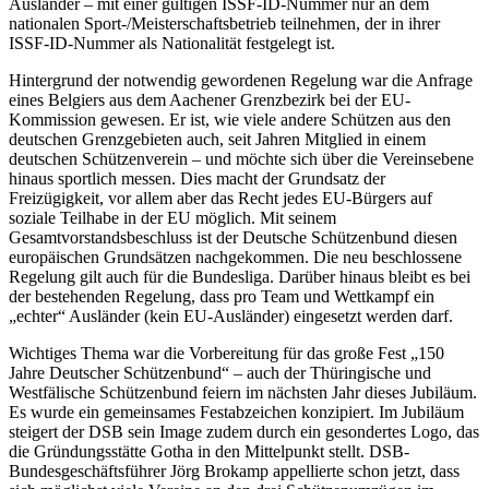
Ausländer – mit einer gültigen ISSF-ID-Nummer nur an dem
nationalen Sport-/Meisterschaftsbetrieb teilnehmen, der in ihrer
ISSF-ID-Nummer als Nationalität festgelegt ist.
Hintergrund der notwendig gewordenen Regelung war die Anfrage
eines Belgiers aus dem Aachener Grenzbezirk bei der EU-
Kommission gewesen. Er ist, wie viele andere Schützen aus den
deutschen Grenzgebieten auch, seit Jahren Mitglied in einem
deutschen Schützenverein – und möchte sich über die Vereinsebene
hinaus sportlich messen. Dies macht der Grundsatz der
Freizügigkeit, vor allem aber das Recht jedes EU-Bürgers auf
soziale Teilhabe in der EU möglich. Mit seinem
Gesamtvorstandsbeschluss ist der Deutsche Schützenbund diesen
europäischen Grundsätzen nachgekommen. Die neu beschlossene
Regelung gilt auch für die Bundesliga. Darüber hinaus bleibt es bei
der bestehenden Regelung, dass pro Team und Wettkampf ein
„echter“ Ausländer (kein EU-Ausländer) eingesetzt werden darf.
Wichtiges Thema war die Vorbereitung für das große Fest „150
Jahre Deutscher Schützenbund“ – auch der Thüringische und
Westfälische Schützenbund feiern im nächsten Jahr dieses Jubiläum.
Es wurde ein gemeinsames Festabzeichen konzipiert. Im Jubiläum
steigert der DSB sein Image zudem durch ein gesondertes Logo, das
die Gründungsstätte Gotha in den Mittelpunkt stellt. DSB-
Bundesgeschäftsführer Jörg Brokamp appellierte schon jetzt, dass