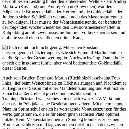
der drittbesten Leistung hinter den amtierenden Weltmeistern Andrej
Markow (Russland) und Andrej Zupan (Slowenien) war dem
Allgäuer die Bronzemedaille der Herren und die Goldmedaille der
Junioren sicher. Schließlich war auch noch das Massenstartrennen
zu bewältigen. Hier musste der Wehrdienstleistende, der bereits in
der folgenden Woche wieder bei den Divisionsmeisterschaften in
Ruhpolding antritt, zwei russische Junioren vorbeiziehen lassen und
eroberte somit einen verdienten dritten Rang.
Doch damit noch nicht genug. Mit seinen konstant
hervorragenden Platzierungen setzte sich Edmund Martin deutlich
an die Spitze der Gesamtwertung im Nachwuchs-Cup. Damit holte
er sich die insgesamt fünfte, aber wohl bedeutendste Goldmedaille
dieser Saison.
Auch sein Bruder, Bernhard Martin (Rückholz/Nesselwang/Foto
links), lief beim Weltcupfinale zu Höchstleistungen auf. Nachdem er
zu Beginn der Saison mit einer Mandelentzündung und Antibiotika
zunächst außer Gefecht gesetzt und anschließend in
Trainingsrückstand war, verbesserte er sich zwar zur WM, konnte
aber erst in Polkjuka seine Bestleistungen zeigen. Mit einem neunten
Platz im Sprint schuf er sich hervorragende Voraussetzungen für das
Verfolgungsrennen, die er für einen guten sechsten Platz optimal
nutzte. Beim Massenstartrennen am Sonntag konnte er zu seinem
Bruder aufschließen und lag zusammen mit ihm nach dem zweiten