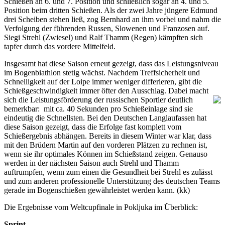
Schießen an 6. und 7. Position und schließlich sogar an 4. und 5.
Position beim dritten Schießen. Als der zwei Jahre jüngere Edmund
drei Scheiben stehen ließ, zog Bernhard an ihm vorbei und nahm die
Verfolgung der führenden Russen, Slowenen und Franzosen auf.
Siegi Strehl (Zwiesel) und Ralf Thamm (Regen) kämpften sich
tapfer durch das vordere Mittelfeld.
Insgesamt hat diese Saison erneut gezeigt, dass das Leistungsniveau
im Bogenbiathlon stetig wächst. Nachdem Treffsicherheit und
Schnelligkeit auf der Loipe immer weniger differieren, gibt die
Schießgeschwindigkeit immer öfter den Ausschlag. Dabei macht
sich die Leistungsförderung der russischen Sportler
deutlich
bemerkbar: mit ca. 40 Sekunden pro Schießeinlage sind sie
eindeutig die Schnellsten. Bei den Deutschen Langlaufassen hat
diese Saison gezeigt, dass die Erfolge fast komplett vom
Schießergebnis abhängen. Bereits in diesem Winter war klar, dass
mit den Brüdern Martin auf den vorderen Plätzen zu rechnen ist,
wenn sie ihr optimales Können im Schießstand zeigen. Genauso
werden in der nächsten Saison auch Strehl und Thamm
auftrumpfen, wenn zum einen die Gesundheit bei Strehl es zulässt
und zum anderen professionelle Unterstützung des deutschen Teams
gerade im Bogenschießen gewährleistet werden kann. (kk)
Die Ergebnisse vom Weltcupfinale in Pokljuka im Überblick:
Sprint